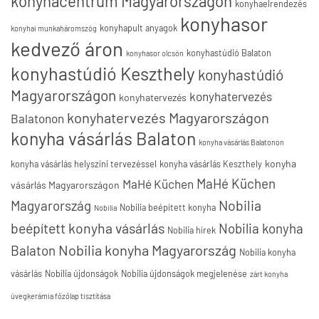
konyhacentrum Magyarországon
konyhaelrendezés
konyhasor
konyhapult anyagok
konyhai munkaháromszög
kedvező áron
konyhastúdió Balaton
konyhasor olcsón
konyhastúdió Keszthely
konyhastúdió
Magyarországon
konyhatervezés
konyhatervezés
konyhatervezés Magyarországon
Balatonon
konyha vásárlás Balaton
konyha vásárlás Balatonon
konyha
konyha vásárlás helyszíni tervezéssel
konyha vásárlás Keszthely
MaHé Küchen
MaHé Küchen
vásárlás Magyarországon
Nobilia
Magyarország
Nobilia beépített konyha
Nobilia
beépített konyha vásárlás
Nobilia konyha
Nobilia hírek
Nobilia konyha Magyarország
Balaton
Nobilia konyha
vásárlás
Nobilia újdonságok
Nobilia újdonságok megjelenése
zárt konyha
üvegkerámia főzőlap tisztítása