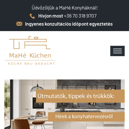
Üdvözöljük a MaHé Konyháknál!
Hívjon most
+36 70 318 9707
Ingyenes konzultációs időpont egyeztetés