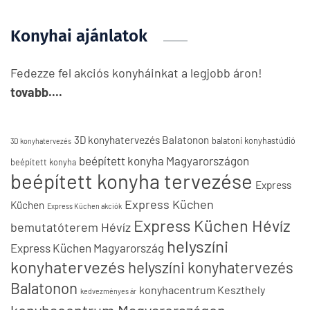
Konyhai ajánlatok
Fedezze fel akciós konyháinkat a legjobb áron!
tovabb....
3D konyhatervezés Balatonon
balatoni konyhastúdió
3D konyhatervezés
beépített konyha Magyarországon
beépített konyha
beépített konyha tervezése
Express
Express Küchen
Küchen
Express Küchen akciók
Express Küchen Hévíz
bemutatóterem Hévíz
helyszíni
Express Küchen Magyarország
konyhatervezés
helyszíni konyhatervezés
Balatonon
konyhacentrum Keszthely
kedvezményes ár