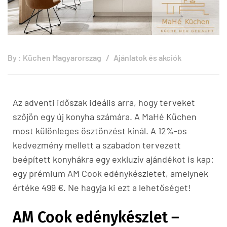
By :
Küchen Magyarorszag
Ajánlatok és akciók
Az adventi időszak ideális arra, hogy terveket
szőjön egy új konyha számára. A MaHé Küchen
most különleges ösztönzést kínál. A 12%-os
kedvezmény mellett a szabadon tervezett
beépített konyhákra egy exkluzív ajándékot is kap:
egy prémium AM Cook edénykészletet, amelynek
értéke 499 €. Ne hagyja ki ezt a lehetőséget!
AM Cook edénykészlet –