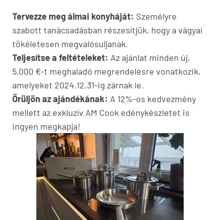
Tervezze meg álmai konyháját:
Személyre
szabott tanácsadásban részesítjük, hogy a vágyai
tökéletesen megvalósuljanak.
Teljesítse a feltételeket:
Az ajánlat minden új,
5.000 €-t meghaladó megrendelésre vonatkozik,
amelyeket 2024.12.31-ig zárnak le.
Örüljön az ajándékának:
A 12%-os kedvezmény
mellett az exkluzív AM Cook edénykészletet is
ingyen megkapja!