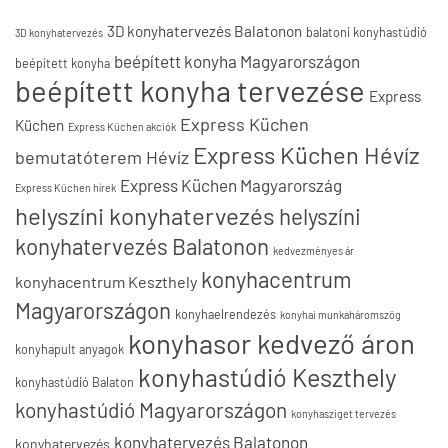
3D konyhatervezés Balatonon
balatoni konyhastúdió
3D konyhatervezés
beépített konyha Magyarországon
beépített konyha
beépített konyha tervezése
Express
Express Küchen
Küchen
Express Küchen akciók
Express Küchen Hévíz
bemutatóterem Hévíz
Express Küchen Magyarország
Express Küchen hírek
helyszíni konyhatervezés
helyszíni
konyhatervezés Balatonon
kedvezményes ár
konyhacentrum
konyhacentrum Keszthely
Magyarországon
konyhaelrendezés
konyhai munkaháromszög
konyhasor kedvező áron
konyhapult anyagok
konyhastúdió Keszthely
konyhastúdió Balaton
konyhastúdió Magyarországon
konyhasziget tervezés
konyhatervezés Balatonon
konyhatervezés