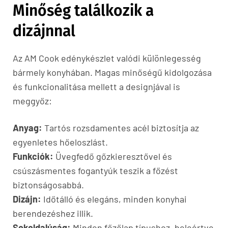
Minőség találkozik a
dizájnnal
Az AM Cook edénykészlet valódi különlegesség
bármely konyhában. Magas minőségű kidolgozása
és funkcionalitása mellett a designjával is
meggyőz:
Anyag:
Tartós rozsdamentes acél biztosítja az
egyenletes hőeloszlást.
Funkciók:
Üvegfedő gőzkieresztővel és
csúszásmentes fogantyúk teszik a főzést
biztonságosabbá.
Dizájn:
Időtálló és elegáns, minden konyhai
berendezéshez illik.
Sokoldalúság:
Minden főzőlap típushoz, beleértve