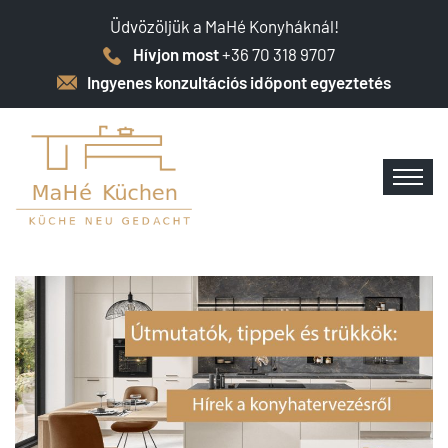
Üdvözöljük a MaHé Konyháknál!
Hívjon most
+36 70 318 9707
Ingyenes konzultációs időpont egyeztetés