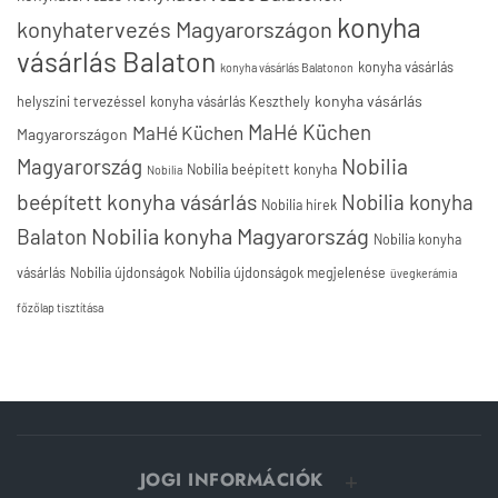
konyha
konyhatervezés Magyarországon
vásárlás Balaton
konyha vásárlás
konyha vásárlás Balatonon
konyha vásárlás
helyszíni tervezéssel
konyha vásárlás Keszthely
MaHé Küchen
MaHé Küchen
Magyarországon
Nobilia
Magyarország
Nobilia beépített konyha
Nobilia
beépített konyha vásárlás
Nobilia konyha
Nobilia hírek
Nobilia konyha Magyarország
Balaton
Nobilia konyha
vásárlás
Nobilia újdonságok
Nobilia újdonságok megjelenése
üvegkerámia
főzőlap tisztítása
JOGI INFORMÁCIÓK