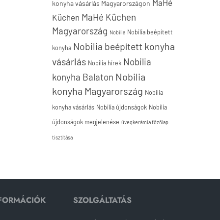
MaHé
konyha vásárlás Magyarországon
MaHé Küchen
Küchen
Magyarország
Nobilia beépített
Nobilia
Nobilia beépített konyha
konyha
vásárlás
Nobilia
Nobilia hírek
Nobilia
konyha Balaton
konyha Magyarország
Nobilia
konyha vásárlás
Nobilia újdonságok
Nobilia
újdonságok megjelenése
üvegkerámia főzőlap
tisztítása
NFORMÁCIÓK
SZOLGÁLTATÁS