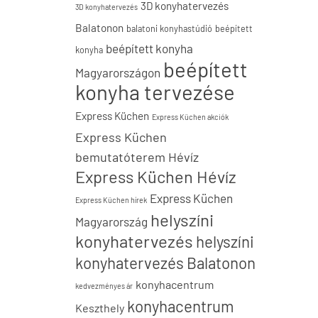
3D konyhatervezés
3D konyhatervezés
Balatonon
balatoni konyhastúdió
beépített
beépített konyha
konyha
beépített
Magyarországon
konyha tervezése
Express Küchen
Express Küchen akciók
Express Küchen
bemutatóterem Hévíz
Express Küchen Hévíz
Express Küchen
Express Küchen hírek
helyszíni
Magyarország
konyhatervezés
helyszíni
konyhatervezés Balatonon
konyhacentrum
kedvezményes ár
konyhacentrum
Keszthely