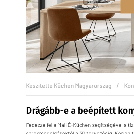
Készítette
Küchen Magyarorszag
Kon
Drágább-e a beépített kon
Fedezze fel a MaHÉ-Küchen segítségével a tíz 
sarokmegoldásoktól a 3D tervezésig. Kérjen 