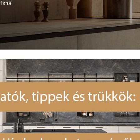
isnál