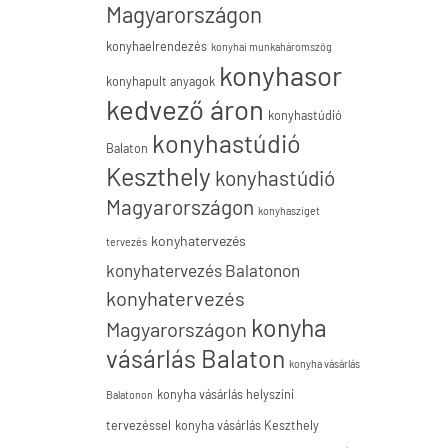
Magyarországon
konyhaelrendezés
konyhai munkaháromszög
konyhasor
konyhapult anyagok
kedvező áron
konyhastúdió
konyhastúdió
Balaton
Keszthely
konyhastúdió
Magyarországon
konyhasziget
konyhatervezés
tervezés
konyhatervezés Balatonon
konyhatervezés
konyha
Magyarországon
vásárlás Balaton
konyha vásárlás
konyha vásárlás helyszíni
Balatonon
tervezéssel
konyha vásárlás Keszthely