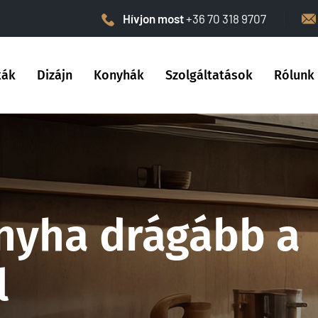
Hívjon most
+36 70 318 9707
kák
Dizájn
Konyhák
Szolgáltatások
Rólunk
onyha drágább a
l