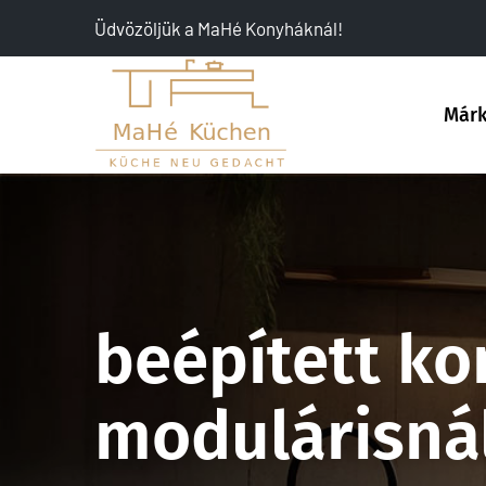
Üdvözöljük a MaHé Konyháknál!
Már
beépített k
modulárisná