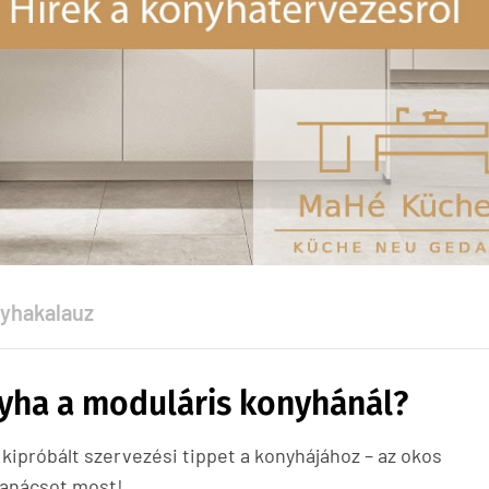
yhakalauz
yha a moduláris konyhánál?
kipróbált szervezési tippet a konyhájához – az okos
tanácsot most!