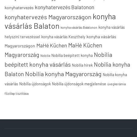
konyhatervezés Balatonon
konyhatervezés
konyha
konyhatervezés Magyarországon
vásárlás Balaton
konyha vásárlás
konyha vásárlás Balatonon
konyha vásárlás
helyszíni tervezéssel
konyha vásárlás Keszthely
MaHé Küchen
MaHé Küchen
Magyarországon
Nobilia
Magyarország
Nobilia beépített konyha
Nobilia
beépített konyha vásárlás
Nobilia konyha
Nobilia hírek
Nobilia konyha Magyarország
Balaton
Nobilia konyha
vásárlás
Nobilia újdonságok
Nobilia újdonságok megjelenése
üvegkerámia
főzőlap tisztítása