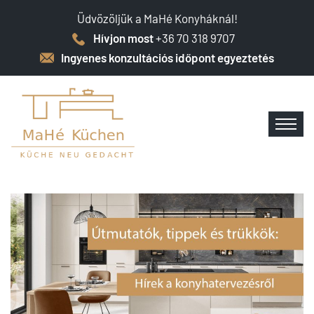
Üdvözöljük a MaHé Konyháknál!
Hívjon most
+36 70 318 9707
Ingyenes konzultációs időpont egyeztetés