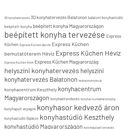
3D konyhatervezés Balatonon
balatoni konyhastúdió
3D konyhatervezés
beépített konyha Magyarországon
beépített konyha
beépített konyha tervezése
Express
Express Küchen
Küchen
Express Küchen akciók
Express Küchen Hévíz
bemutatóterem Hévíz
Express Küchen Magyarország
Express Küchen hírek
helyszíni konyhatervezés
helyszíni
konyhatervezés Balatonon
kedvezményes ár
konyhacentrum
konyhacentrum Keszthely
Magyarországon
konyhaelrendezés
konyhai munkaháromszög
konyhasor kedvező áron
konyhapult anyagok
konyhastúdió Keszthely
konyhastúdió Balaton
konyhastúdió Magyarországon
konyhasziget tervezés