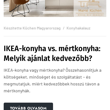
Készítette
Küchen Magyarorszag
Konyhakalauz
IKEA-konyha vs. mértkonyha:
Melyik ajánlat kedvezőbb?
IKEA-konyha vagy mértkonyha? Összehasonlítjuk a
költségeket, minőséget és szolgáltatást – és
megmutatjuk, miért kedvezőbbek hosszú távon a
mértkonyhák.
TOVÁBB OLVASOM