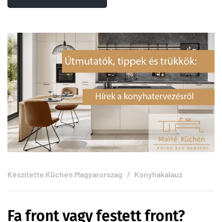
Készítette
Küchen Magyarorszag
Konyhakalauz
Fa front vagy festett front?