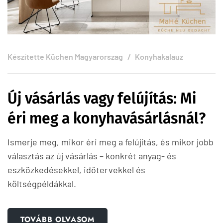
Készítette
Küchen Magyarorszag
Konyhakalauz
Új vásárlás vagy felújítás: Mi
éri meg a konyhavásárlásnál?
Ismerje meg, mikor éri meg a felújítás, és mikor jobb
választás az új vásárlás – konkrét anyag- és
eszközkedésekkel, időtervekkel és
költségpéldákkal.
TOVÁBB OLVASOM