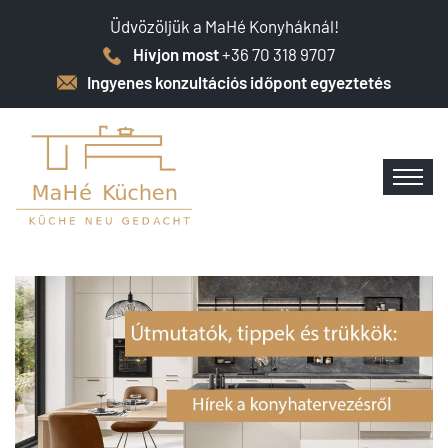
Üdvözöljük a MaHé Konyháknál!
Hívjon most
+36 70 318 9707
Ingyenes konzultációs időpont egyeztetés