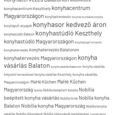
kedvezményes ár
konyhacentrum
konyhacentrum Keszthely
Magyarországon
konyhaelrendezés
konyhai munkaháromszög
konyhasor kedvező áron
konyhapult anyagok
konyhastúdió Keszthely
konyhastúdió Balaton
konyhastúdió Magyarországon
konyhasziget tervezés
konyhatervezés Balatonon
konyhatervezés
konyha
konyhatervezés Magyarországon
vásárlás Balaton
konyha vásárlás
konyha vásárlás Balatonon
konyha vásárlás
helyszíni tervezéssel
konyha vásárlás Keszthely
MaHé Küchen
MaHé Küchen
Magyarországon
Nobilia
Magyarország
Nobilia beépített konyha
Nobilia
beépített konyha vásárlás
Nobilia konyha
Nobilia hírek
Nobilia konyha Magyarország
Balaton
Nobilia konyha
vásárlás
Nobilia újdonságok
Nobilia újdonságok megjelenése
üvegkerámia