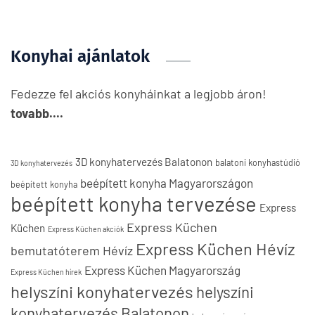
Konyhai ajánlatok
Fedezze fel akciós konyháinkat a legjobb áron!
tovabb....
3D konyhatervezés Balatonon
balatoni konyhastúdió
3D konyhatervezés
beépített konyha Magyarországon
beépített konyha
beépített konyha tervezése
Express
Express Küchen
Küchen
Express Küchen akciók
Express Küchen Hévíz
bemutatóterem Hévíz
Express Küchen Magyarország
Express Küchen hírek
helyszíni konyhatervezés
helyszíni
konyhatervezés Balatonon