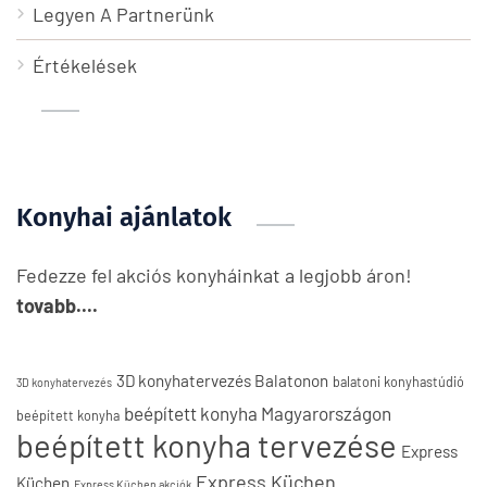
Legyen A Partnerünk
Értékelések
Konyhai ajánlatok
Fedezze fel akciós konyháinkat a legjobb áron!
tovabb....
3D konyhatervezés Balatonon
balatoni konyhastúdió
3D konyhatervezés
beépített konyha Magyarországon
beépített konyha
beépített konyha tervezése
Express
Express Küchen
Küchen
Express Küchen akciók