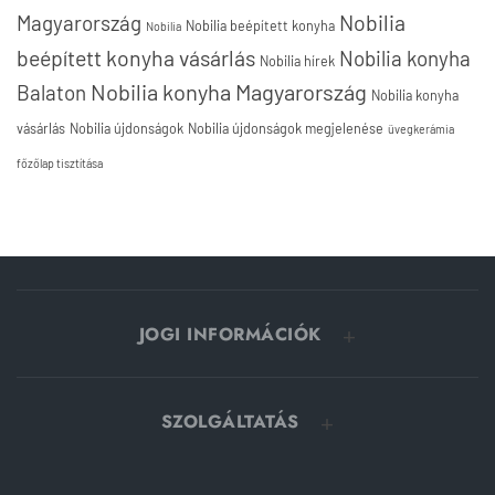
Nobilia
Magyarország
Nobilia beépített konyha
Nobilia
beépített konyha vásárlás
Nobilia konyha
Nobilia hírek
Nobilia konyha Magyarország
Balaton
Nobilia konyha
vásárlás
Nobilia újdonságok
Nobilia újdonságok megjelenése
üvegkerámia
főzőlap tisztítása
JOGI INFORMÁCIÓK
SZOLGÁLTATÁS