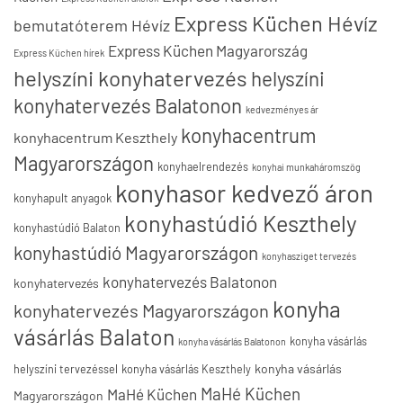
Express Küchen Hévíz
bemutatóterem Hévíz
Express Küchen Magyarország
Express Küchen hírek
helyszíni konyhatervezés
helyszíni
konyhatervezés Balatonon
kedvezményes ár
konyhacentrum
konyhacentrum Keszthely
Magyarországon
konyhaelrendezés
konyhai munkaháromszög
konyhasor kedvező áron
konyhapult anyagok
konyhastúdió Keszthely
konyhastúdió Balaton
konyhastúdió Magyarországon
konyhasziget tervezés
konyhatervezés Balatonon
konyhatervezés
konyha
konyhatervezés Magyarországon
vásárlás Balaton
konyha vásárlás
konyha vásárlás Balatonon
konyha vásárlás
helyszíni tervezéssel
konyha vásárlás Keszthely
MaHé Küchen
MaHé Küchen
Magyarországon