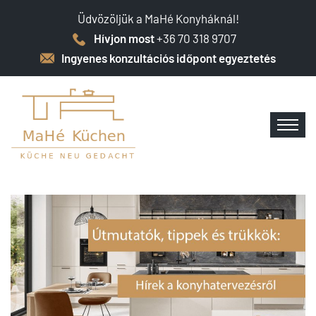
Üdvözöljük a MaHé Konyháknál!
Hívjon most
+36 70 318 9707
Ingyenes konzultációs időpont egyeztetés