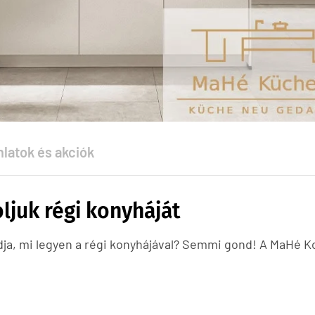
nlatok és akciók
ljuk régi konyháját
dja, mi legyen a régi konyhájával? Semmi gond! A MaHé 