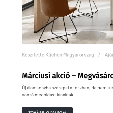
Készítette
Küchen Magyarorszag
Ajá
Márciusi akció – Megvásáro
Új álomkonyha szerepel a tervben, de nem tu
vonzó megoldást kínálnak
TOVÁBB OLVASOM