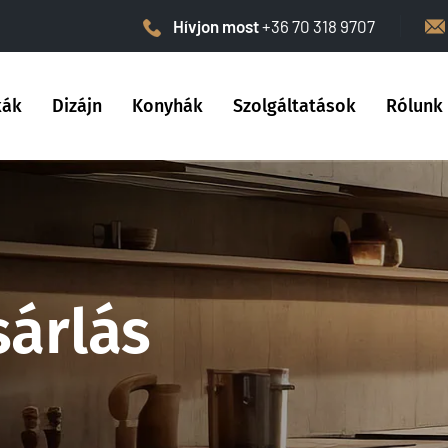
Hívjon most
+36 70 318 9707
kák
Dizájn
Konyhák
Szolgáltatások
Rólunk
sárlás