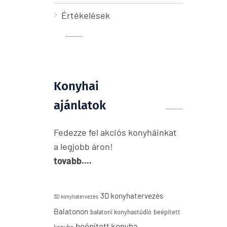
Értékelések
Konyhai
ajánlatok
Fedezze fel akciós konyháinkat
a legjobb áron!
tovabb....
3D konyhatervezés
3D konyhatervezés
Balatonon
balatoni konyhastúdió
beépített
beépített konyha