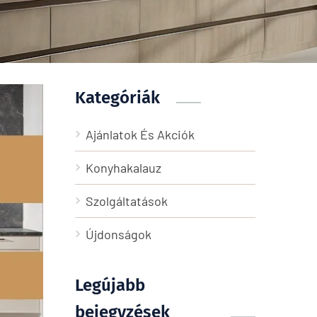
Kategóriák
Ajánlatok És Akciók
Konyhakalauz
Szolgáltatások
Újdonságok
Legújabb
bejegyzések