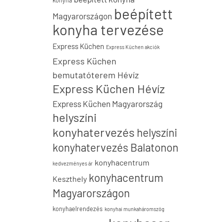
konyha
beépített
Magyarországon
konyha tervezése
Express Küchen
Express Küchen akciók
Express Küchen
bemutatóterem Hévíz
Express Küchen Hévíz
Express Küchen Magyarország
helyszíni
konyhatervezés
helyszíni
konyhatervezés Balatonon
konyhacentrum
kedvezményes ár
konyhacentrum
Keszthely
Magyarországon
konyhaelrendezés
konyhai munkaháromszög