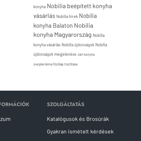
Nobilia beépített konyha
konyha
vásárlás
Nobilia
Nobilia hírek
Nobilia
konyha Balaton
konyha Magyarország
Nobilia
konyha vásárlás
Nobilia újdonságok
Nobilia
újdonságok megjelenése
zárt konyha
üvegkerámia főzőlap tisztítása
NFORMÁCIÓK
SZOLGÁLTATÁS
szum
Katalógusok és Brosúrák
Gyakran ismételt kérdések