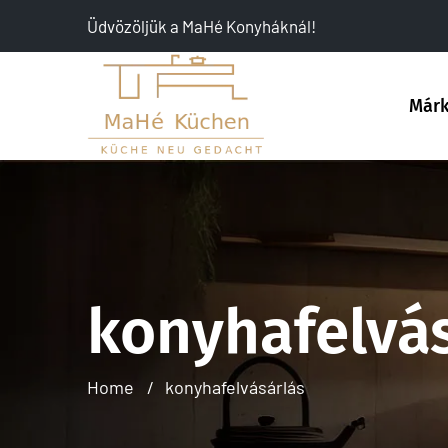
Üdvözöljük a MaHé Konyháknál!
Már
konyhafelvá
Home
konyhafelvásárlás