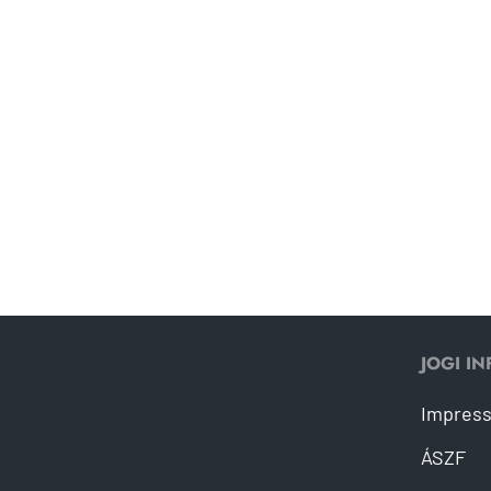
JOGI I
Impres
ÁSZF