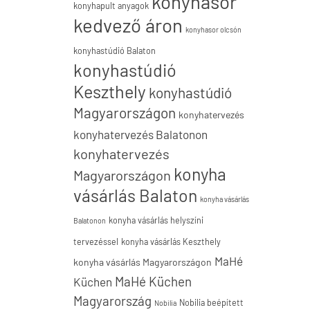
konyhasor
konyhapult anyagok
kedvező áron
konyhasor olcsón
konyhastúdió Balaton
konyhastúdió
Keszthely
konyhastúdió
Magyarországon
konyhatervezés
konyhatervezés Balatonon
konyhatervezés
konyha
Magyarországon
vásárlás Balaton
konyha vásárlás
konyha vásárlás helyszíni
Balatonon
tervezéssel
konyha vásárlás Keszthely
MaHé
konyha vásárlás Magyarországon
MaHé Küchen
Küchen
Magyarország
Nobilia beépített
Nobilia