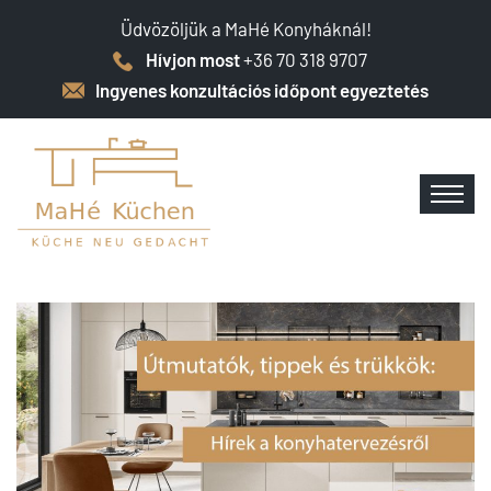
Üdvözöljük a MaHé Konyháknál!
Hívjon most
+36 70 318 9707
Ingyenes konzultációs időpont egyeztetés