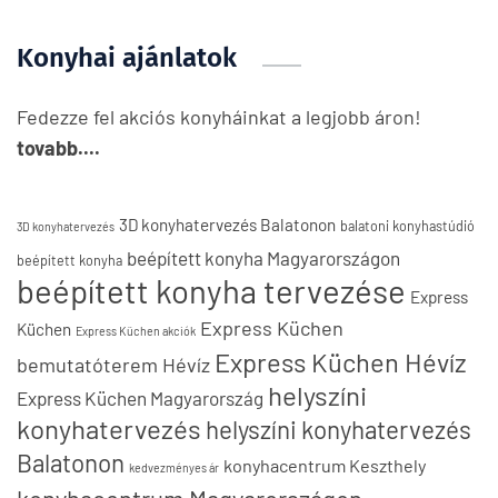
Konyhai ajánlatok
Fedezze fel akciós konyháinkat a legjobb áron!
tovabb....
3D konyhatervezés Balatonon
balatoni konyhastúdió
3D konyhatervezés
beépített konyha Magyarországon
beépített konyha
beépített konyha tervezése
Express
Express Küchen
Küchen
Express Küchen akciók
Express Küchen Hévíz
bemutatóterem Hévíz
helyszíni
Express Küchen Magyarország
konyhatervezés
helyszíni konyhatervezés
Balatonon
konyhacentrum Keszthely
kedvezményes ár