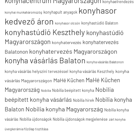
konyhacentrum Magyarországon
konyhaelrendezés
konyhasor
konyhapult anyagok
konyhai munkaháromszög
kedvező áron
konyhastúdió Balaton
konyhasor olcsón
konyhastúdió Keszthely
konyhastúdió
Magyarországon
konyhatervezés
konyhatervezés
konyhatervezés Magyarországon
Balatonon
konyha vásárlás Balaton
konyha vásárlás Balatonon
konyha
konyha vásárlás helyszíni tervezéssel
konyha vásárlás Keszthely
MaHé Küchen
MaHé Küchen
vásárlás Magyarországon
Nobilia
Magyarország
Nobilia beépített konyha
Nobilia
beépített konyha vásárlás
Nobilia konyha
Nobilia hírek
Nobilia konyha Magyarország
Balaton
Nobilia konyha
vásárlás
Nobilia újdonságok
Nobilia újdonságok megjelenése
zárt konyha
üvegkerámia főzőlap tisztítása