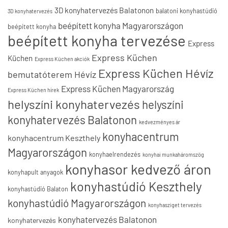
3D konyhatervezés Balatonon
balatoni konyhastúdió
3D konyhatervezés
beépített konyha Magyarországon
beépített konyha
beépített konyha tervezése
Express
Express Küchen
Küchen
Express Küchen akciók
Express Küchen Hévíz
bemutatóterem Hévíz
Express Küchen Magyarország
Express Küchen hírek
helyszíni konyhatervezés
helyszíni
konyhatervezés Balatonon
kedvezményes ár
konyhacentrum
konyhacentrum Keszthely
Magyarországon
konyhaelrendezés
konyhai munkaháromszög
konyhasor kedvező áron
konyhapult anyagok
konyhastúdió Keszthely
konyhastúdió Balaton
konyhastúdió Magyarországon
konyhasziget tervezés
konyhatervezés Balatonon
konyhatervezés