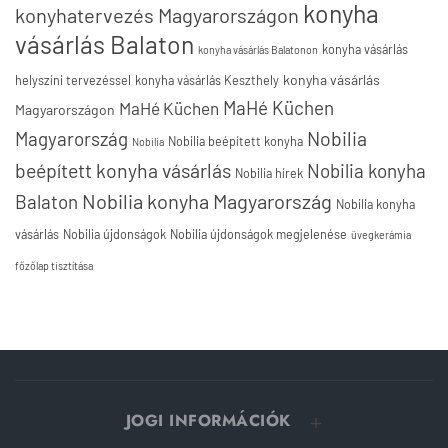
konyha
konyhatervezés Magyarországon
vásárlás Balaton
konyha vásárlás
konyha vásárlás Balatonon
konyha vásárlás
helyszíni tervezéssel
konyha vásárlás Keszthely
MaHé Küchen
MaHé Küchen
Magyarországon
Nobilia
Magyarország
Nobilia beépített konyha
Nobilia
beépített konyha vásárlás
Nobilia konyha
Nobilia hírek
Nobilia konyha Magyarország
Balaton
Nobilia konyha
vásárlás
Nobilia újdonságok
Nobilia újdonságok megjelenése
üvegkerámia
főzőlap tisztítása
JOGI INFORMÁCIÓK