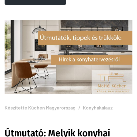
Készítette
Küchen Magyarorszag
Konyhakalauz
Útmutató: Melyik konyhai