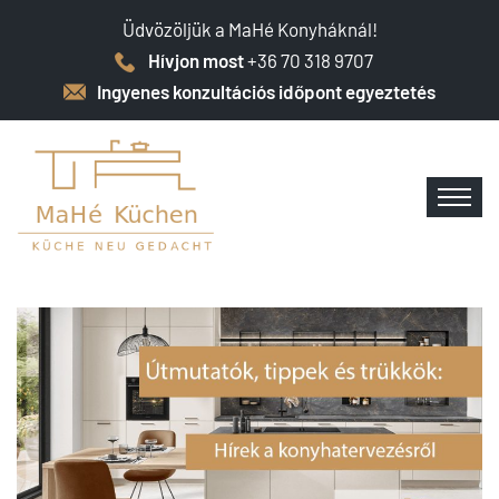
Üdvözöljük a MaHé Konyháknál!
Hívjon most
+36 70 318 9707
Ingyenes konzultációs időpont egyeztetés