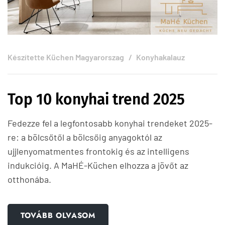
Készítette
Küchen Magyarorszag
Konyhakalauz
Top 10 konyhai trend 2025
Fedezze fel a legfontosabb konyhai trendeket 2025-
re: a bölcsőtől a bölcsőig anyagoktól az
ujjlenyomatmentes frontokig és az intelligens
indukcióig. A MaHÉ-Küchen elhozza a jövőt az
otthonába.
TOVÁBB OLVASOM