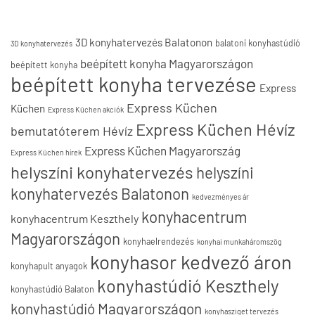
3D konyhatervezés Balatonon
balatoni konyhastúdió
3D konyhatervezés
beépített konyha Magyarországon
beépített konyha
beépített konyha tervezése
Express
Express Küchen
Küchen
Express Küchen akciók
Express Küchen Hévíz
bemutatóterem Hévíz
Express Küchen Magyarország
Express Küchen hírek
helyszíni konyhatervezés
helyszíni
konyhatervezés Balatonon
kedvezményes ár
konyhacentrum
konyhacentrum Keszthely
Magyarországon
konyhaelrendezés
konyhai munkaháromszög
konyhasor kedvező áron
konyhapult anyagok
konyhastúdió Keszthely
konyhastúdió Balaton
konyhastúdió Magyarországon
konyhasziget tervezés