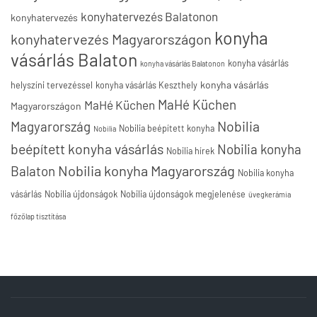
konyhatervezés Balatonon
konyhatervezés
konyha
konyhatervezés Magyarországon
vásárlás Balaton
konyha vásárlás
konyha vásárlás Balatonon
konyha vásárlás
helyszíni tervezéssel
konyha vásárlás Keszthely
MaHé Küchen
MaHé Küchen
Magyarországon
Nobilia
Magyarország
Nobilia beépített konyha
Nobilia
beépített konyha vásárlás
Nobilia konyha
Nobilia hírek
Nobilia konyha Magyarország
Balaton
Nobilia konyha
vásárlás
Nobilia újdonságok
Nobilia újdonságok megjelenése
üvegkerámia
főzőlap tisztítása