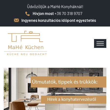
Üdvözöljük a MaHé Konyháknál!
Hívjon most
+36 70 318 9707
Ingyenes konzultációs időpont egyeztetés