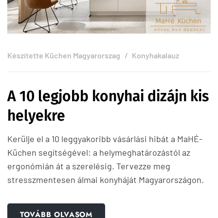
Készítette
Küchen Magyarorszag
Konyhakalauz
A 10 legjobb konyhai dizájn kis
helyekre
Kerülje el a 10 leggyakoribb vásárlási hibát a MaHÉ-
Küchen segítségével: a helymeghatározástól az
ergonómián át a szerelésig. Tervezze meg
stresszmentesen álmai konyháját Magyarországon.
TOVÁBB OLVASOM