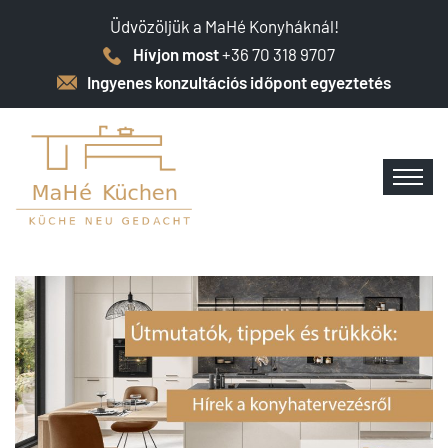
Üdvözöljük a MaHé Konyháknál!
Hívjon most
+36 70 318 9707
Ingyenes konzultációs időpont egyeztetés