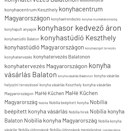
kedvezményes ár
konyhacentrum
konyhacentrum Keszthely
Magyarországon
konyhaelrendezés
konyhai munkaháromszög
konyhasor kedvező áron
konyhapult anyagok
konyhastúdió Keszthely
konyhastúdió Balaton
konyhastúdió Magyarországon
konyhasziget tervezés
konyhatervezés Balatonon
konyhatervezés
konyha
konyhatervezés Magyarországon
vásárlás Balaton
konyha vásárlás
konyha vásárlás Balatonon
konyha vásárlás
helyszíni tervezéssel
konyha vásárlás Keszthely
MaHé Küchen
MaHé Küchen
Magyarországon
Nobilia
Magyarország
Nobilia beépített konyha
Nobilia
beépített konyha vásárlás
Nobilia konyha
Nobilia hírek
Nobilia konyha Magyarország
Balaton
Nobilia konyha
vásárlás
Nobilia újdonságok
Nobilia újdonságok megjelenése
üvegkerámia