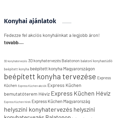
Konyhai ajánlatok
Fedezze fel akciós konyháinkat a legjobb áron!
tovabb....
3D konyhatervezés Balatonon
balatoni konyhastúdió
3D konyhatervezés
beépített konyha Magyarországon
beépített konyha
beépített konyha tervezése
Express
Express Küchen
Küchen
Express Küchen akciók
Express Küchen Hévíz
bemutatóterem Hévíz
Express Küchen Magyarország
Express Küchen hírek
helyszíni konyhatervezés
helyszíni
konyhatervezés Balatonon