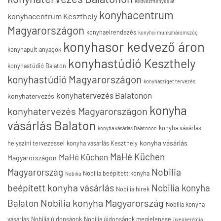
kedvezményes ár
konyhacentrum
konyhacentrum Keszthely
Magyarországon
konyhaelrendezés
konyhai munkaháromszög
konyhasor kedvező áron
konyhapult anyagok
konyhastúdió Keszthely
konyhastúdió Balaton
konyhastúdió Magyarországon
konyhasziget tervezés
konyhatervezés Balatonon
konyhatervezés
konyha
konyhatervezés Magyarországon
vásárlás Balaton
konyha vásárlás
konyha vásárlás Balatonon
konyha vásárlás
helyszíni tervezéssel
konyha vásárlás Keszthely
MaHé Küchen
MaHé Küchen
Magyarországon
Nobilia
Magyarország
Nobilia beépített konyha
Nobilia
beépített konyha vásárlás
Nobilia konyha
Nobilia hírek
Nobilia konyha Magyarország
Balaton
Nobilia konyha
vásárlás
Nobilia újdonságok
Nobilia újdonságok megjelenése
üvegkerámia