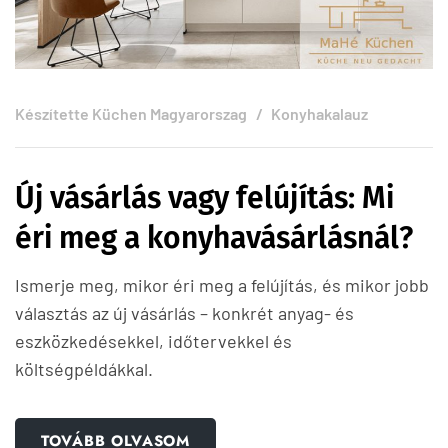
Készítette
Küchen Magyarorszag
Konyhakalauz
Új vásárlás vagy felújítás: Mi
éri meg a konyhavásárlásnál?
Ismerje meg, mikor éri meg a felújítás, és mikor jobb
választás az új vásárlás – konkrét anyag- és
eszközkedésekkel, időtervekkel és
költségpéldákkal.
TOVÁBB OLVASOM