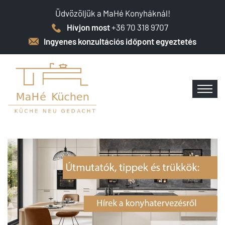
Üdvözöljük a MaHé Konyháknál!
Hívjon most
+36 70 318 9707
Ingyenes konzultációs időpont egyeztetés