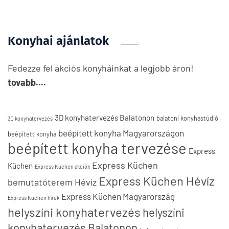
Konyhai ajánlatok
Fedezze fel akciós konyháinkat a legjobb áron!
tovabb....
3D konyhatervezés Balatonon
balatoni konyhastúdió
3D konyhatervezés
beépített konyha Magyarországon
beépített konyha
beépített konyha tervezése
Express
Express Küchen
Küchen
Express Küchen akciók
Express Küchen Hévíz
bemutatóterem Hévíz
Express Küchen Magyarország
Express Küchen hírek
helyszíni konyhatervezés
helyszíni
konyhatervezés Balatonon