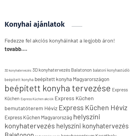
Konyhai ajánlatok
Fedezze fel akciós konyháinkat a legjobb áron!
tovabb....
3D konyhatervezés Balatonon
balatoni konyhastúdió
3D konyhatervezés
beépített konyha Magyarországon
beépített konyha
beépített konyha tervezése
Express
Express Küchen
Küchen
Express Küchen akciók
Express Küchen Hévíz
bemutatóterem Hévíz
helyszíni
Express Küchen Magyarország
konyhatervezés
helyszíni konyhatervezés
Balatonon
konyhacentrum Keszthely