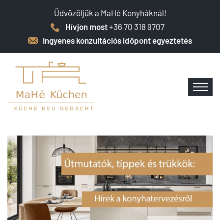
Üdvözöljük a MaHé Konyháknál!
Hívjon most
+36 70 318 9707
Ingyenes konzultációs időpont egyeztetés