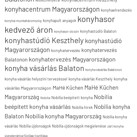
kedvezményes ár
konyhacentrum Magyarországon
konyhaelrendezés
konyhasor
konyhapult anyagok
konyhai munkaháromszög
kedvező áron
konyhastúdió Balaton
konyhasor olcsón
konyhastúdió Keszthely
konyhastúdió
Magyarországon
konyhatervezés
konyhatervezés
konyhatervezés Magyarországon
Balatonon
konyha vásárlás Balaton
konyha vásárlás Balatonon
konyha
konyha vásárlás helyszíni tervezéssel
konyha vásárlás Keszthely
MaHé Küchen
MaHé Küchen
vásárlás Magyarországon
Nobilia
Magyarország
Nobilia beépített konyha
Nobilia
beépített konyha vásárlás
Nobilia konyha
Nobilia hírek
Nobilia konyha Magyarország
Balaton
Nobilia konyha
vásárlás
Nobilia újdonságok
Nobilia újdonságok megjelenése
zárt konyha
üvegkerámia főzőlap tisztítása