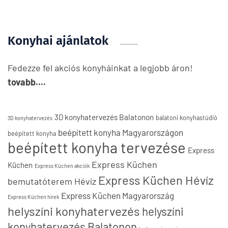
Konyhai ajánlatok
Fedezze fel akciós konyháinkat a legjobb áron!
tovabb....
3D konyhatervezés Balatonon
balatoni konyhastúdió
3D konyhatervezés
beépített konyha Magyarországon
beépített konyha
beépített konyha tervezése
Express
Express Küchen
Küchen
Express Küchen akciók
Express Küchen Hévíz
bemutatóterem Hévíz
Express Küchen Magyarország
Express Küchen hírek
helyszíni konyhatervezés
helyszíni
konyhatervezés Balatonon