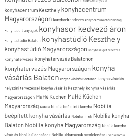
kedvezményes ár
konyhacentrum
konyhacentrum Keszthely
Magyarországon
konyhaelrendezés
konyhai munkaháromszög
konyhasor kedvező áron
konyhapult anyagok
konyhastúdió Keszthely
konyhastúdió Balaton
konyhastúdió Magyarországon
konyhasziget tervezés
konyhatervezés Balatonon
konyhatervezés
konyha
konyhatervezés Magyarországon
vásárlás Balaton
konyha vásárlás
konyha vásárlás Balatonon
konyha vásárlás
helyszíni tervezéssel
konyha vásárlás Keszthely
MaHé Küchen
MaHé Küchen
Magyarországon
Nobilia
Magyarország
Nobilia beépített konyha
Nobilia
beépített konyha vásárlás
Nobilia konyha
Nobilia hírek
Nobilia konyha Magyarország
Balaton
Nobilia konyha
vásárlás
Nobilia újdonságok
Nobilia újdonságok megjelenése
üvegkerámia