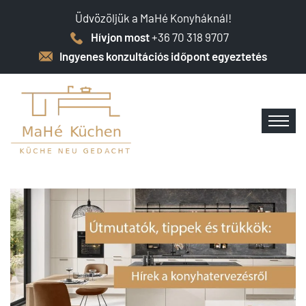
Üdvözöljük a MaHé Konyháknál!
Hívjon most
+36 70 318 9707
Ingyenes konzultációs időpont egyeztetés