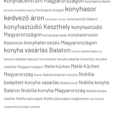
konyhacentrum Magyarországon
konyhaelrendezés
konyhasor
konyhapult anyagok
konyhai munkaháromszög
kedvező áron
konyhastúdió Balaton
konyhasor olcsón
konyhastúdió Keszthely
konyhastúdió
Magyarországon
konyhatervezés
konyhatervezés
konyhatervezés Magyarországon
Balatonon
konyha vásárlás Balaton
konyha vásárlás Balatonon
konyha
konyha vásárlás helyszíni tervezéssel
konyha vásárlás Keszthely
MaHé Küchen
MaHé Küchen
vásárlás Magyarországon
Nobilia
Magyarország
Nobilia beépített konyha
Nobilia
beépített konyha vásárlás
Nobilia konyha
Nobilia hírek
Nobilia konyha Magyarország
Balaton
Nobilia konyha
vásárlás
Nobilia újdonságok
Nobilia újdonságok megjelenése
zárt konyha
üvegkerámia főzőlap tisztítása