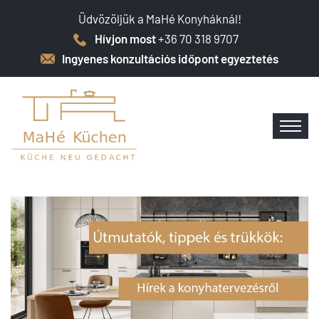
Üdvözöljük a MaHé Konyháknál!
Hívjon most
+36 70 318 9707
Ingyenes konzultációs időpont egyeztetés