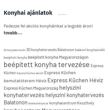
Konyhai ajánlatok
Fedezze fel akciós konyháinkat a legjobb áron!
tovabb....
3D konyhatervezés Balatonon
balatoni konyhastúdió
3D konyhatervezés
beépített konyha Magyarországon
beépített konyha
beépített konyha tervezése
Express
Express Küchen
Küchen
Express Küchen akciók
Express Küchen Hévíz
bemutatóterem Hévíz
helyszíni
Express Küchen Magyarország
konyhatervezés
helyszíni konyhatervezés
Balatonon
konyhacentrum Keszthely
kedvezményes ár