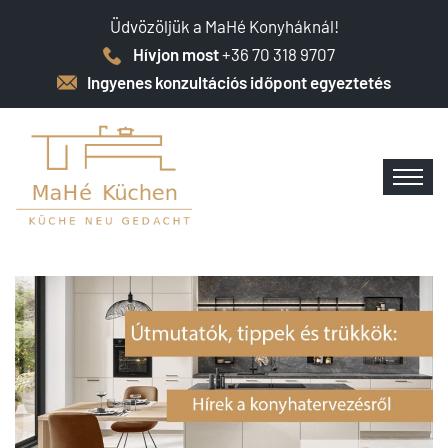
Üdvözöljük a MaHé Konyháknál!
Hívjon most
+36 70 318 9707
Ingyenes konzultációs időpont egyeztetés