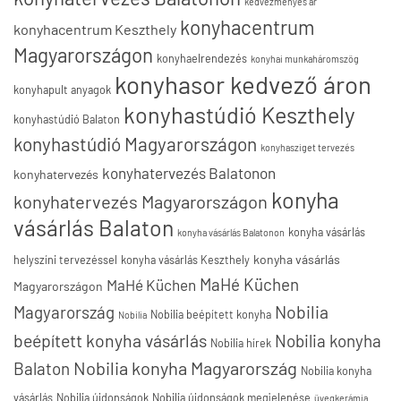
kedvezményes ár
konyhacentrum
konyhacentrum Keszthely
Magyarországon
konyhaelrendezés
konyhai munkaháromszög
konyhasor kedvező áron
konyhapult anyagok
konyhastúdió Keszthely
konyhastúdió Balaton
konyhastúdió Magyarországon
konyhasziget tervezés
konyhatervezés Balatonon
konyhatervezés
konyha
konyhatervezés Magyarországon
vásárlás Balaton
konyha vásárlás
konyha vásárlás Balatonon
konyha vásárlás
helyszíni tervezéssel
konyha vásárlás Keszthely
MaHé Küchen
MaHé Küchen
Magyarországon
Nobilia
Magyarország
Nobilia beépített konyha
Nobilia
beépített konyha vásárlás
Nobilia konyha
Nobilia hírek
Nobilia konyha Magyarország
Balaton
Nobilia konyha
vásárlás
Nobilia újdonságok
Nobilia újdonságok megjelenése
üvegkerámia