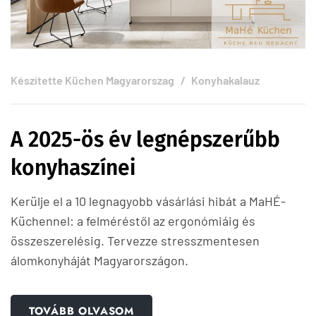
Készítette
Küchen Magyarorszag
Konyhakalauz
A 2025-ös év legnépszerűbb
konyhaszínei
Kerülje el a 10 legnagyobb vásárlási hibát a MaHÉ-
Küchennel: a felméréstől az ergonómiáig és
összeszerelésig. Tervezze stresszmentesen
álomkonyháját Magyarországon.
TOVÁBB OLVASOM