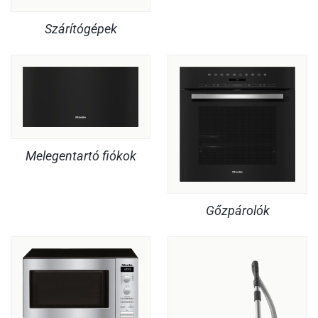
Szárítógépek
Melegentartó fiókok
Gőzpárolók