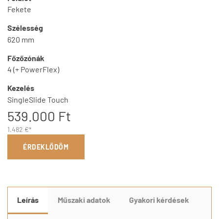
Fekete
Szélesség
620 mm
Főzőzónák
4 (+ PowerFlex)
Kezelés
SingleSlide Touch
539.000 Ft
1.482 €*
ÉRDEKLŐDÖM
Leírás
Műszaki adatok
Gyakori kérdések