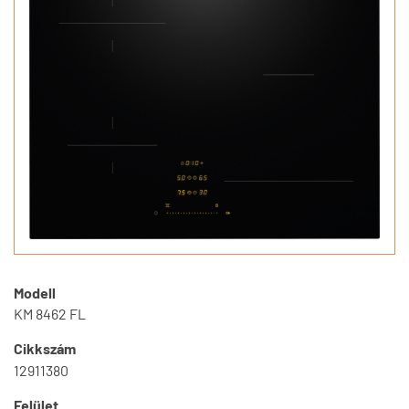
Modell
KM 8462 FL
Cikkszám
12911380
Felület