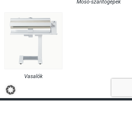
Mosó-szárítógépek
Vasalók
JOGI INFORMÁCIÓK