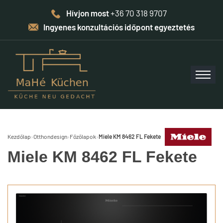
Hívjon most
+36 70 318 9707
Ingyenes konzultációs időpont egyeztetés
Kezdőlap
›
Otthondesign
›
Főzőlapok
›
Miele KM 8462 FL Fekete
Miele KM 8462 FL Fekete