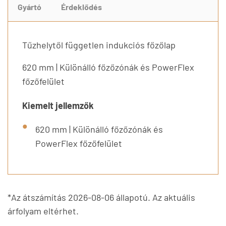
Gyártó
Érdeklődés
Tűzhelytől független indukciós főzőlap
620 mm | Különálló főzőzónák és PowerFlex
főzőfelület
Kiemelt jellemzők
620 mm | Különálló főzőzónák és
PowerFlex főzőfelület
*Az átszámítás 2026-08-06 állapotú. Az aktuális
árfolyam eltérhet.