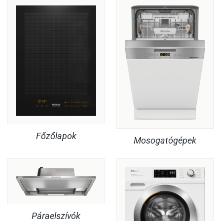
Főzőlapok
Mosogatógépek
Páraelszívók