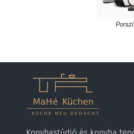
Porsz
Konyhastúdió és konyha terv