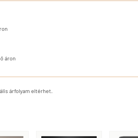
ron
tő áron
lis árfolyam eltérhet.