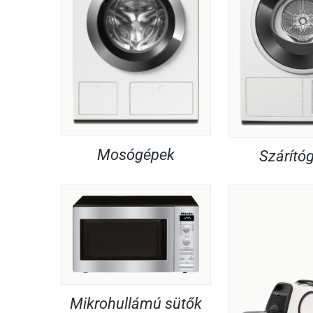
Mosógépek
Szárító
Mikrohullámú sütők