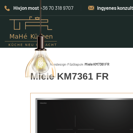
Hívjon most
+36 70 318 9707
Ingyenes konzul
Kezdőlap
›
Otthondesign
›
Főzőlapok
›
Miele KM7361 FR
Miele KM7361 FR