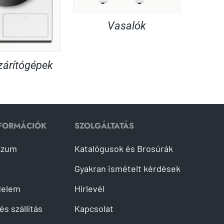
Vasalók
árítógépek
NFORMÁCIÓK
SZOLGÁLTATÁS
szum
Katalógusok és Brosúrák
Gyakran ismételt kérdések
delem
Hírlevél
és szállítás
Kapcsolat