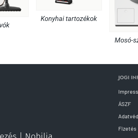
Konyhai tartozékok
ívók
Mosó-sz
JOGI I
Impres
ÁSZF
Adatvé
Fizetés 
ezés | Nobilia