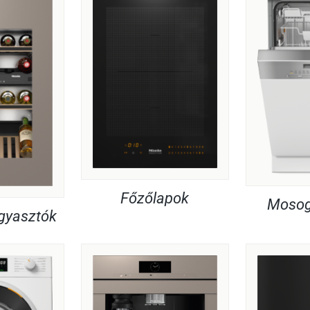
Főzőlapok
Mosog
agyasztók