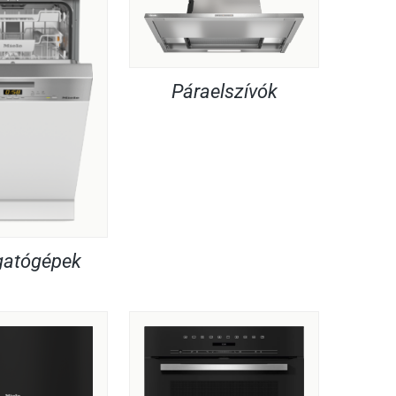
Páraelszívók
atógépek