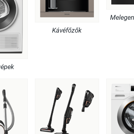
Melegent
Kávéfőzők
gépek