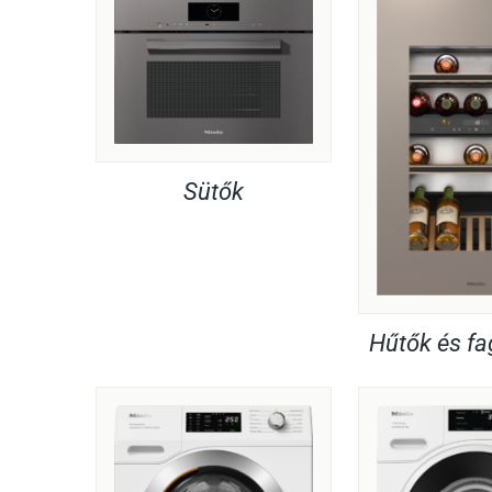
Sütők
Hűtők és f