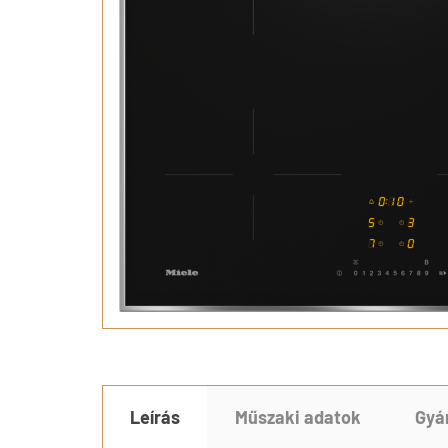
Leírás
Műszaki adatok
Gyá