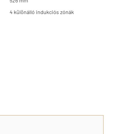
526 mm
4 különálló indukciós zónák