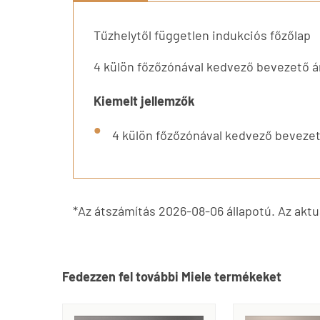
Tűzhelytől független indukciós főzőlap
4 külön főzőzónával kedvező bevezető á
Kiemelt jellemzők
4 külön főzőzónával kedvező beveze
*Az átszámítás 2026-08-06 állapotú. Az aktuá
Fedezzen fel további Miele termékeket