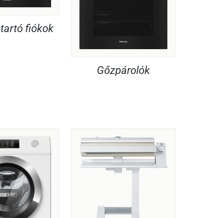
artó fiókok
Gőzpárolók