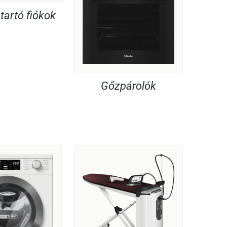
artó fiókok
Gőzpárolók