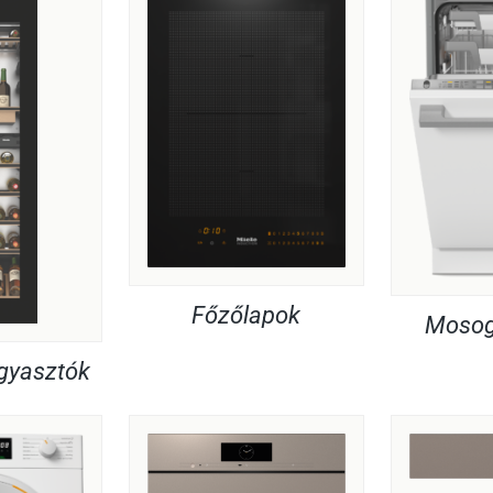
Főzőlapok
Mosog
agyasztók