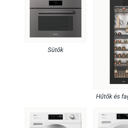
Sütők
Hűtők és f