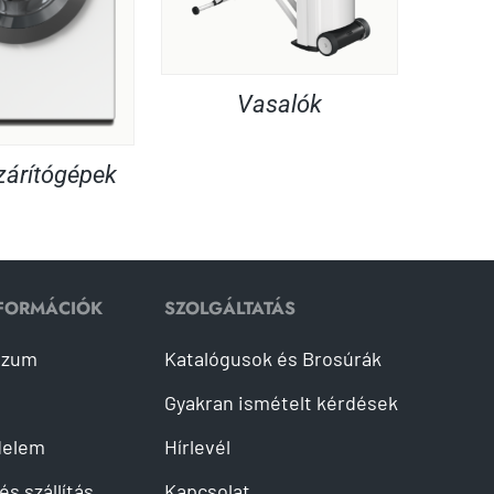
Vasalók
árítógépek
NFORMÁCIÓK
SZOLGÁLTATÁS
szum
Katalógusok és Brosúrák
Gyakran ismételt kérdések
delem
Hírlevél
és szállítás
Kapcsolat