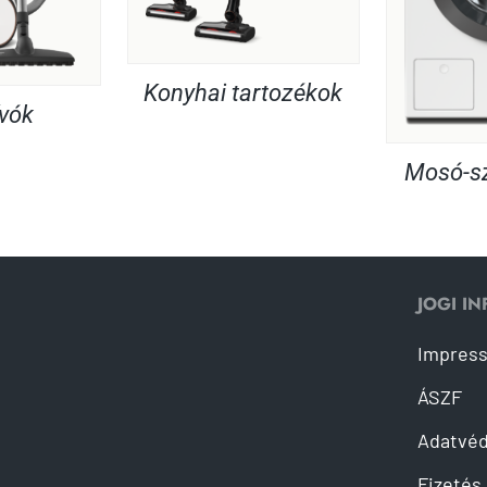
Konyhai tartozékok
ívók
Mosó-sz
JOGI I
Impres
ÁSZF
Adatvé
Fizetés 