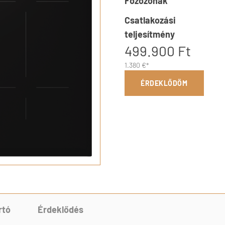
Főzőzónák
Csatlakozási
teljesítmény
499.900 Ft
1.380 €*
ÉRDEKLŐDÖM
rtó
Érdeklődés