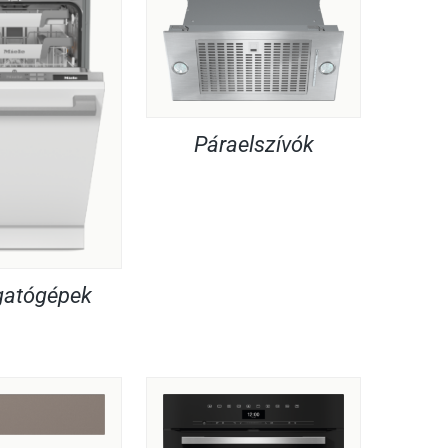
Páraelszívók
atógépek