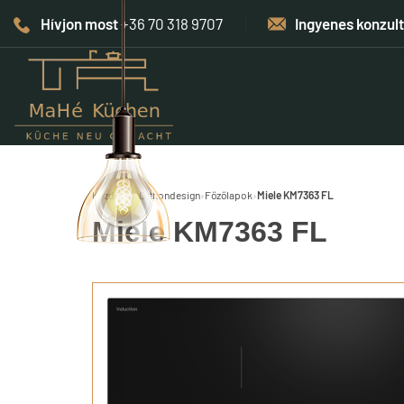
Hívjon most
+36 70 318 9707
Ingyenes konzul
Kezdőlap
›
Otthondesign
›
Főzőlapok
›
Miele KM7363 FL
Miele KM7363 FL