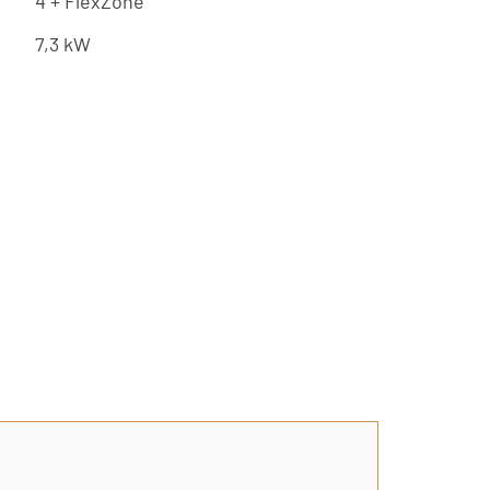
4 + FlexZone
7,3 kW