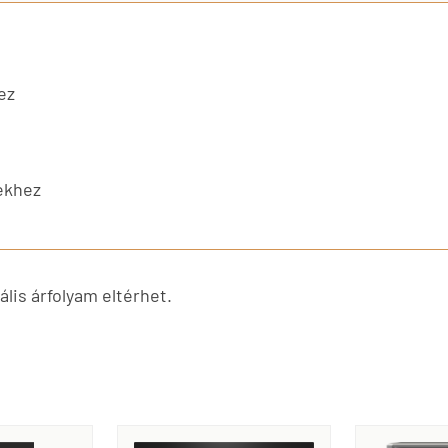
ez
yekhez
lis árfolyam eltérhet.