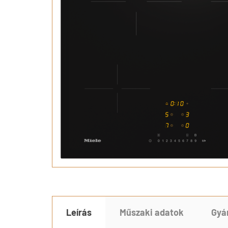
Leírás
Műszaki adatok
Gyá