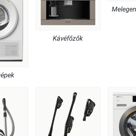
Melegent
Kávéfőzők
gépek