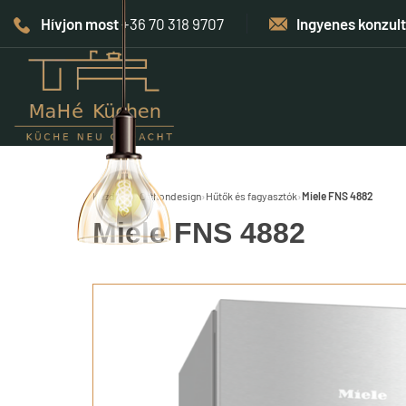
Hívjon most
+36 70 318 9707
Ingyenes konzul
Kezdőlap
›
Otthondesign
›
Hűtők és fagyasztók
›
Miele FNS 4882
Miele FNS 4882