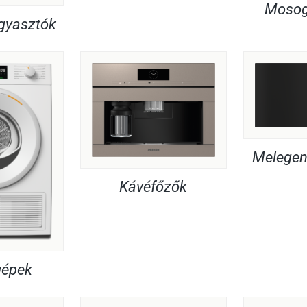
Mosog
agyasztók
Melegent
Kávéfőzők
gépek