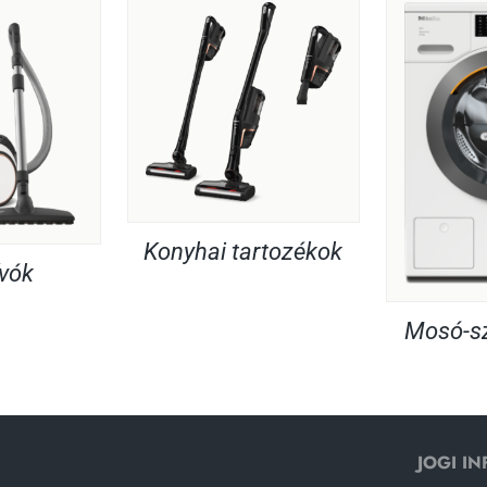
Konyhai tartozékok
ívók
Mosó-sz
JOGI I