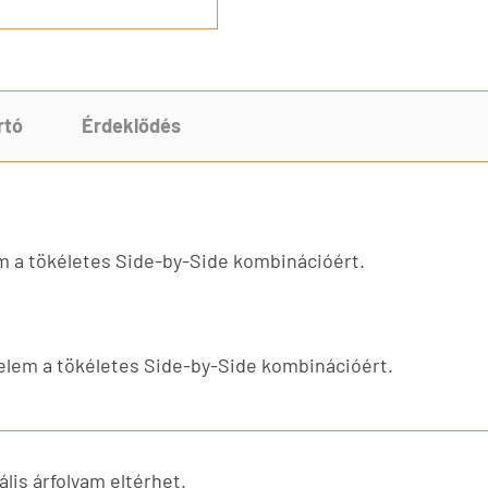
rtó
Érdeklődés
m a tökéletes Side-by-Side kombinációért.
elem a tökéletes Side-by-Side kombinációért.
lis árfolyam eltérhet.