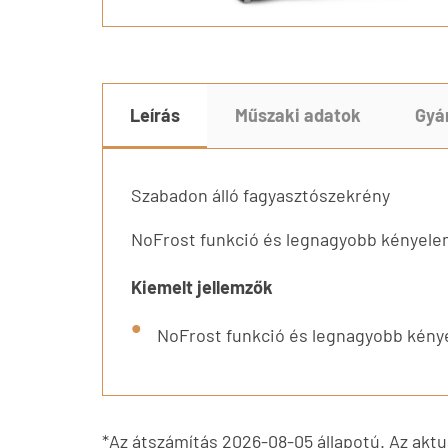
Leírás
Műszaki adatok
Gyá
Szabadon álló fagyasztószekrény
NoFrost funkció és legnagyobb kényele
Kiemelt jellemzők
NoFrost funkció és legnagyobb kény
*Az átszámítás 2026-08-05 állapotú. Az aktuá