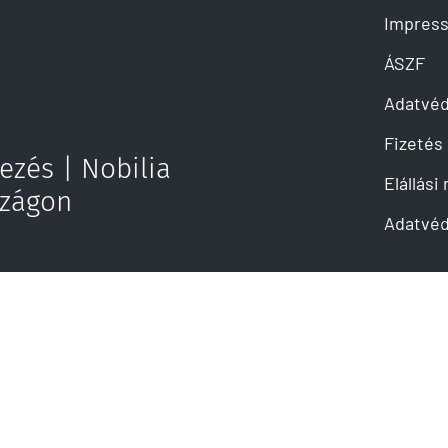
Impres
ÁSZF
Adatvé
Fizetés 
ezés | Nobilia
Elállási
szágon
Adatvéd
 küldése
olat@mahe-kuechen.com
© Copyright MaheKüchen 2026. All rights reserved.