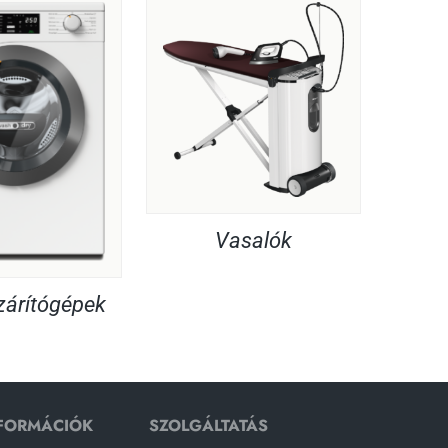
Vasalók
árítógépek
NFORMÁCIÓK
SZOLGÁLTATÁS