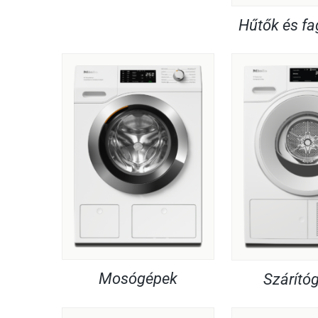
Hűtők és f
Mosógépek
Szárító