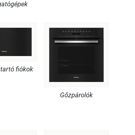
atógépek
artó fiókok
Gőzpárolók