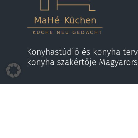
Konyhastúdió és konyha terv
konyha szakértője Magyaror
Hívjon most
E-mail
+36 70 318 9707
kapcs