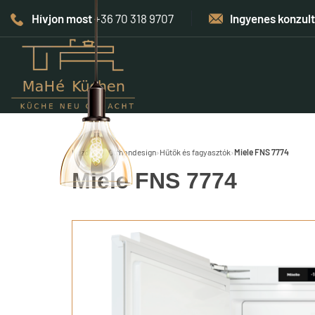
Hívjon most
+36 70 318 9707
Ingyenes konzul
Kezdőlap
›
Otthondesign
›
Hűtők és fagyasztók
›
Miele FNS 7774
Miele FNS 7774