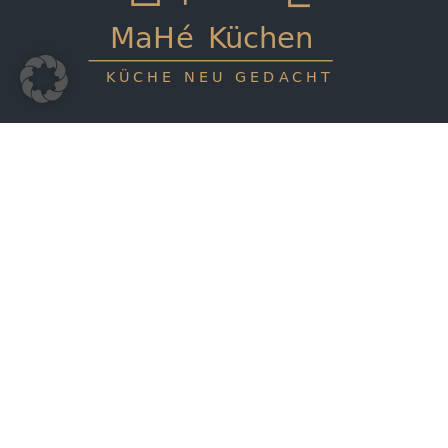
Konyhastúdió és konyha terv
konyha szakértője Magyaror
Hívjon most
E-mail
+36 70 318 9707
kapcs