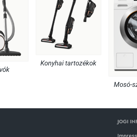
Konyhai tartozékok
ívók
Mosó-sz
JOGI I
Impres