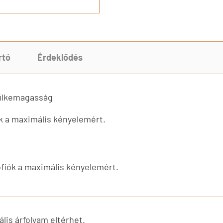
rtó
Érdeklődés
fülkemagasság
ók a maximális kényelemért.
ófiók a maximális kényelemért.
lis árfolyam eltérhet.