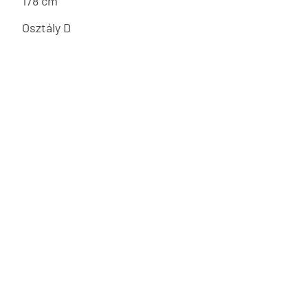
178 cm
Osztály D