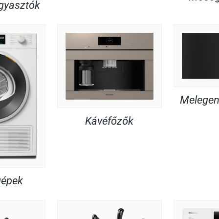
agyasztók
Melegent
Kávéfőzők
gépek