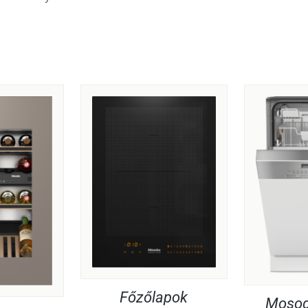
Főzőlapok
Mosog