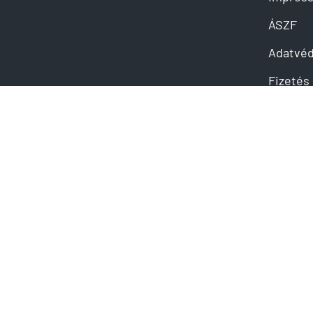
ÁSZF
Adatvé
Fizetés 
ezés | Nobilia
Elállási
szágon
Adatvéd
 küldése
olat@mahe-kuechen.com
© Copyright MaheKüchen 2026. All rights reserved.