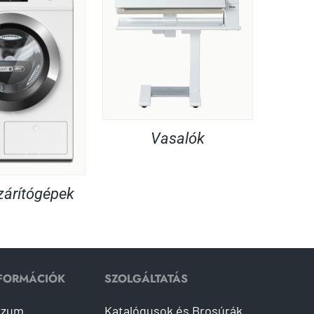
Vasalók
árítógépek
NFORMÁCIÓK
SZOLGÁLTATÁS
szum
Katalógusok és Brosúrák