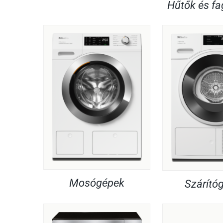
Hűtők és f
Mosógépek
Szárító