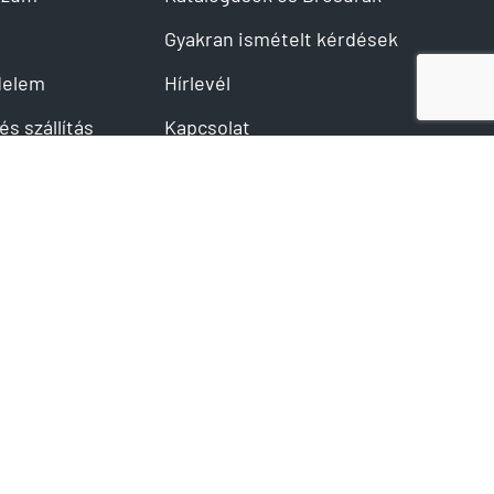
Gyakran ismételt kérdések
delem
Hírlevél
és szállítás
Kapcsolat
 nyilatkozat
Tanácsadási időpont
elmi beállítások
Legyen a partnerünk
Értékelések