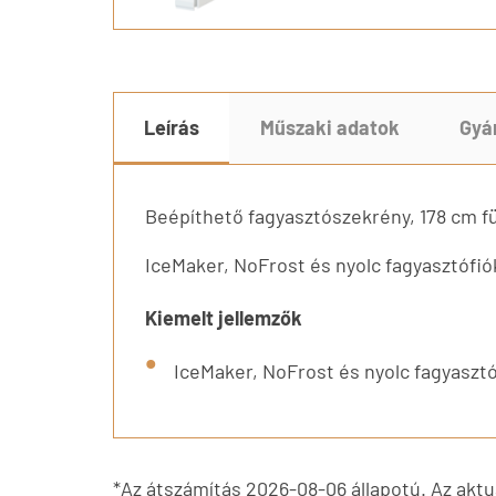
Leírás
Műszaki adatok
Gyá
Beépíthető fagyasztószekrény, 178 cm 
IceMaker, NoFrost és nyolc fagyasztófi
Kiemelt jellemzők
IceMaker, NoFrost és nyolc fagyaszt
*Az átszámítás 2026-08-06 állapotú. Az aktuá