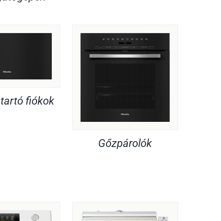
artó fiókok
Gőzpárolók