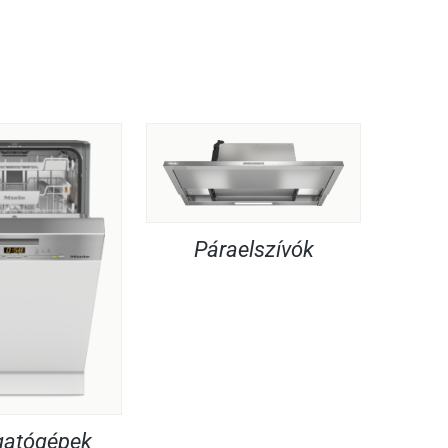
Páraelszívók
atógépek