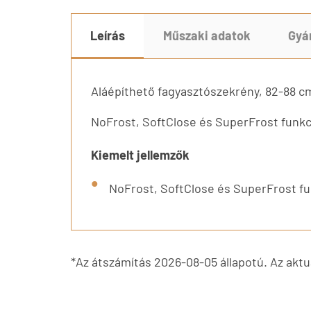
Leírás
Műszaki adatok
Gyá
Aláépíthető fagyasztószekrény, 82-88 
NoFrost, SoftClose és SuperFrost funk
Kiemelt jellemzők
NoFrost, SoftClose és SuperFrost f
*Az átszámítás 2026-08-05 állapotú. Az aktuá