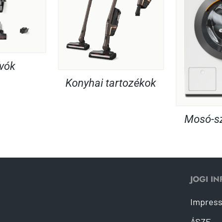
ívók
Konyhai tartozékok
Mosó-sz
JOGI I
Impres
ÁSZF