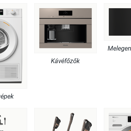
Melegent
Kávéfőzők
gépek