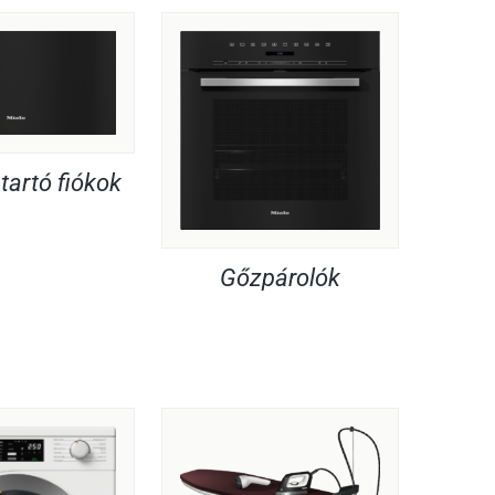
artó fiókok
Gőzpárolók