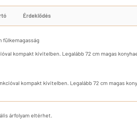
rtó
Érdeklődés
cm fülkemagasság
cióval kompakt kivitelben. Legalább 72 cm magas konyha
unkcióval kompakt kivitelben. Legalább 72 cm magas kon
lis árfolyam eltérhet.