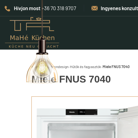
Hívjon most
+36 70 318 9707
Ingyenes konzul
Kezdőlap
›
Otthondesign
›
Hűtők és fagyasztók
›
Miele FNUS 7040
Miele FNUS 7040