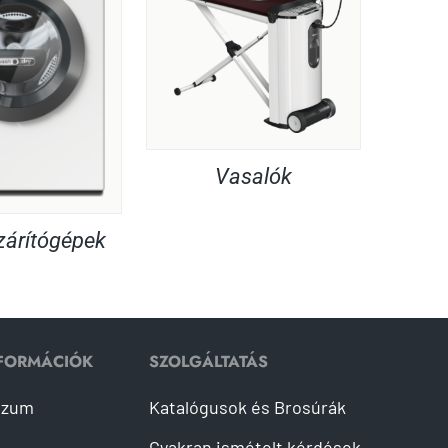
Vasalók
árítógépek
NFORMÁCIÓK
SZOLGÁLTATÁS
szum
Katalógusok és Brosúrák
Gyakran ismételt kérdések