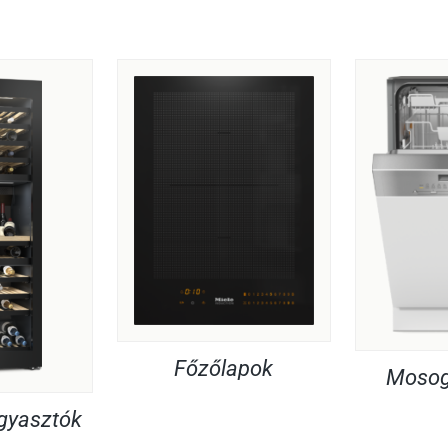
Főzőlapok
Mosog
agyasztók