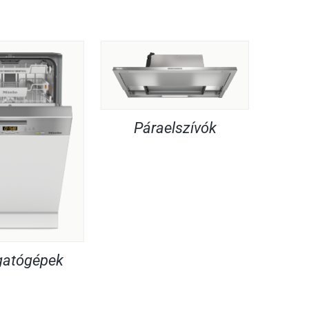
Páraelszívók
atógépek