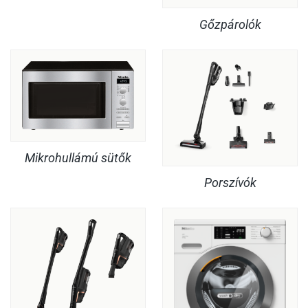
Gőzpárolók
Mikrohullámú sütők
Porszívók