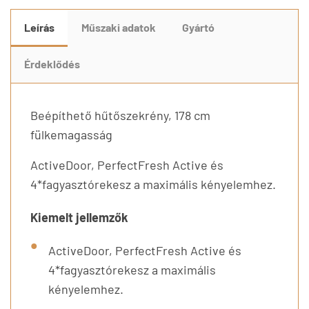
Leírás
Műszaki adatok
Gyártó
Érdeklődés
Beépíthető hűtőszekrény, 178 cm
fülkemagasság
ActiveDoor, PerfectFresh Active és
4*fagyasztórekesz a maximális kényelemhez.
Kiemelt jellemzők
ActiveDoor, PerfectFresh Active és
4*fagyasztórekesz a maximális
kényelemhez.