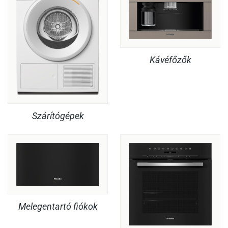
Kávéfőzők
Szárítógépek
Melegentartó fiókok