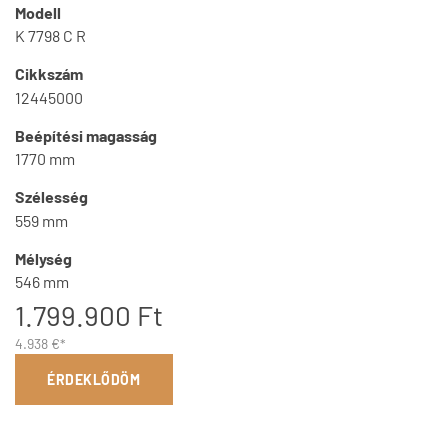
Modell
K 7798 C R
Cikkszám
12445000
Beépítési magasság
1770 mm
Szélesség
559 mm
Mélység
546 mm
1.799.900 Ft
4.938 €*
ÉRDEKLŐDÖM