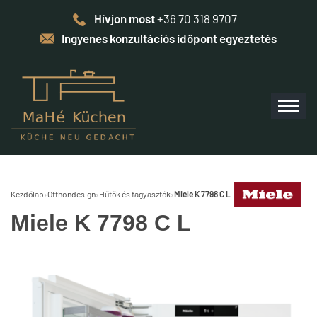
Hívjon most
+36 70 318 9707
Ingyenes konzultációs időpont egyeztetés
Kezdőlap
›
Otthondesign
›
Hűtők és fagyasztók
›
Miele K 7798 C L
Miele K 7798 C L