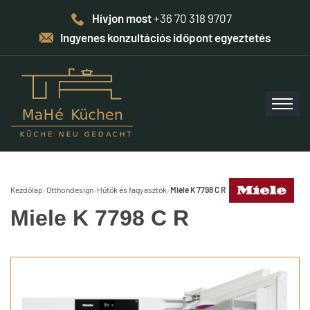
Hívjon most
+36 70 318 9707
Ingyenes konzultációs időpont egyeztetés
Kezdőlap
›
Otthondesign
›
Hűtők és fagyasztók
›
Miele K 7798 C R
Miele K 7798 C R