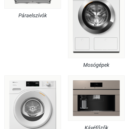
Páraelszívók
Mosógépek
Kávéfőzők