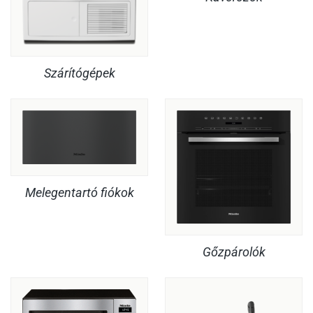
Szárítógépek
Melegentartó fiókok
Gőzpárolók