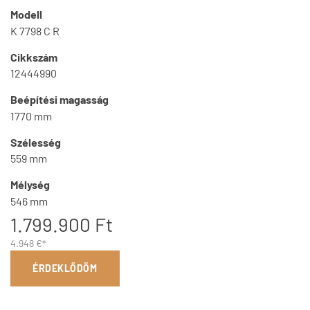
Modell
K 7798 C R
Cikkszám
12444990
Beépítési magasság
1770 mm
Szélesség
559 mm
Mélység
546 mm
1.799.900 Ft
4.948 €*
ÉRDEKLŐDÖM