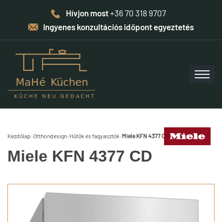
Hívjon most
+36 70 318 9707
Ingyenes konzultációs időpont egyeztetés
Kezdőlap
›
Otthondesign
›
Hűtők és fagyasztók
›
Miele KFN 4377 CD
Miele KFN 4377 CD