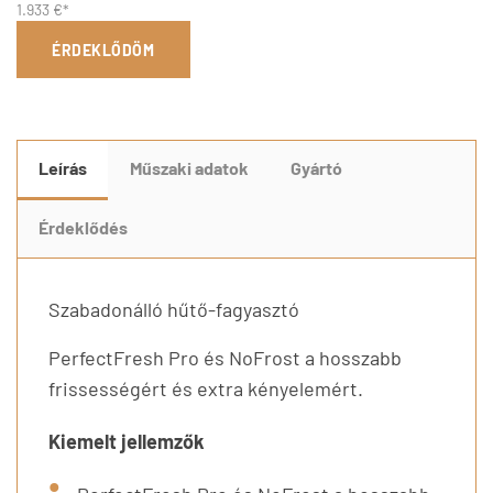
1.933 €*
ÉRDEKLŐDÖM
Leírás
Műszaki adatok
Gyártó
Érdeklődés
Szabadonálló hűtő-fagyasztó
PerfectFresh Pro és NoFrost a hosszabb
frissességért és extra kényelemért.
Kiemelt jellemzők