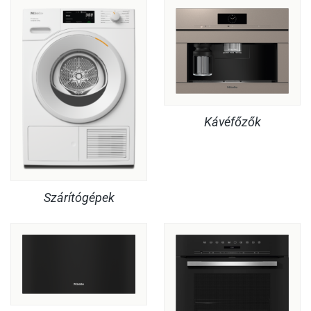
Kávéfőzők
Szárítógépek