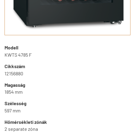
Modell
KWTS 4785 F
Cikkszám
12156880
Magasság
1854 mm
Szélesség
597 mm
Hőmérsékleti zónák
2 separate zóna