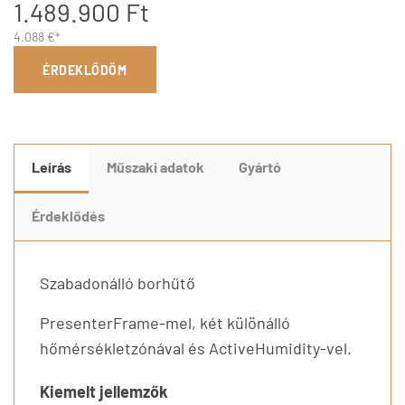
1.489.900 Ft
4.088 €*
ÉRDEKLŐDÖM
Leírás
Műszaki adatok
Gyártó
Érdeklődés
Szabadonálló borhűtő
PresenterFrame-mel, két különálló
hőmérsékletzónával és ActiveHumidity-vel.
Kiemelt jellemzők