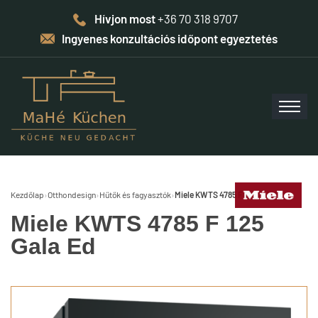
Hívjon most
+36 70 318 9707
Ingyenes konzultációs időpont egyeztetés
Kezdőlap
›
Otthondesign
›
Hűtők és fagyasztók
›
Miele KWTS 4785 F 125 Gala Ed
Miele KWTS 4785 F 125
Gala Ed