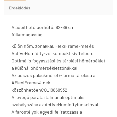
Érdeklődés
Aláépíthető borhűtő, 82-88 cm
fülkemagasság
külön hőm. zónákkal, FlexiFrame-mel és
ActiveHumidity-vel kompakt kivitelben.
Optimális fogyasztási és tárolási hőmérséklet
a különállóhőmérsékletzónákkal
Az összes palackméret/-forma tárolása a
#FlexiFrame#-nek
köszönhetőenCO_19868932
A levegő páratartalmának optimális
szabályozása az ActiveHumidityfunkcióval
A farostélyok egyedi feliratozása a