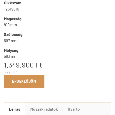
Cikkszám
12519510
Magasság
819 mm
Szélesség
597 mm
Mélység
563 mm
1.349.900 Ft
3.728 €*
ÉRDEKLŐDÖM
Leírás
Műszaki adatok
Gyártó