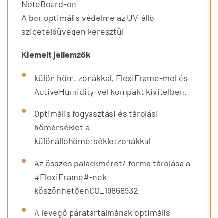
NoteBoard-on
A bor optimális védelme az UV-álló
szigetelőüvegen keresztül
Kiemelt jellemzők
külön hőm. zónákkal, FlexiFrame-mel és
ActiveHumidity-vel kompakt kivitelben.
Optimális fogyasztási és tárolási
hőmérséklet a
különállóhőmérsékletzónákkal
Az összes palackméret/-forma tárolása a
#FlexiFrame#-nek
köszönhetőenCO_19868932
A levegő páratartalmának optimális