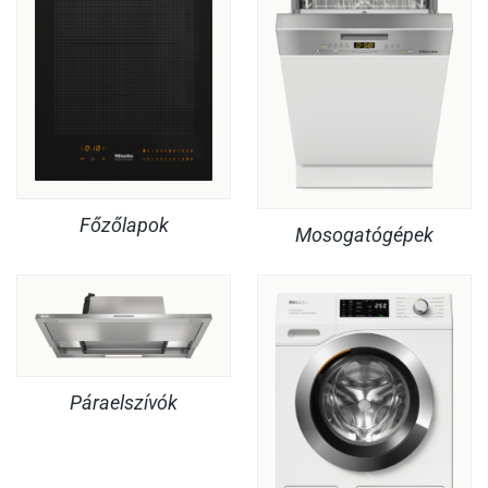
Főzőlapok
Mosogatógépek
Páraelszívók