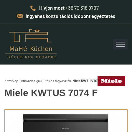
Hívjon most
+36 70 318 9707
Ingyenes konzultációs időpont egyeztetés
Kezdőlap
›
Otthondesign
›
Hűtők és fagyasztók
›
Miele KWTUS 7074 F
Miele KWTUS 7074 F