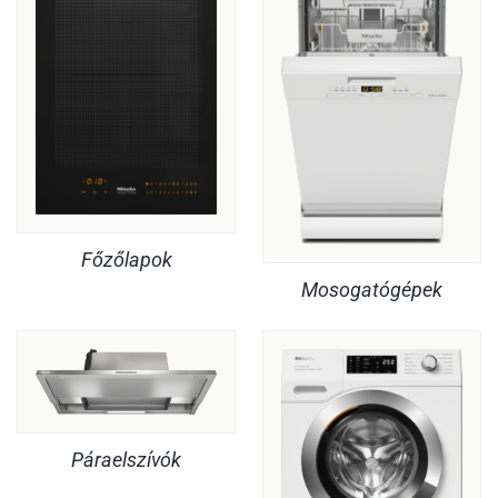
Főzőlapok
Mosogatógépek
Páraelszívók