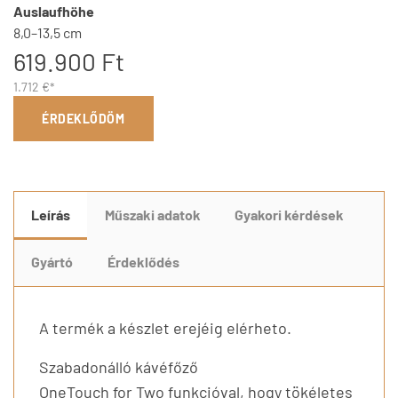
Auslaufhöhe
8,0–13,5 cm
619.900 Ft
1.712 €*
ÉRDEKLŐDÖM
Leírás
Műszaki adatok
Gyakori kérdések
Gyártó
Érdeklődés
A termék a készlet erejéig elérheto.
Szabadonálló kávéfőző
OneTouch for Two funkcióval, hogy tökéletes