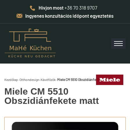
Hívjon most
+36 70 318 9707
Ingyenes konzultációs időpont egyeztetés
Kezdőlap
›
Otthondesign
›
Kávéfőzők
›
Miele CM 5510 Obszidiánfekete matt
Miele CM 5510
Obszidiánfekete matt