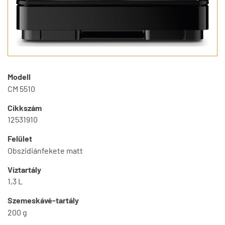
Modell
CM 5510
Cikkszám
12531910
Felület
Obszidiánfekete matt
Víztartály
1,3 L
Szemeskávé-tartály
200 g