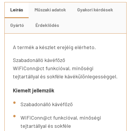
Leírás
Műszaki adatok
Gyakori kérdések
Gyártó
Érdeklődés
A termék a készlet erejéig elérheto.
Szabadonálló kávéfőző
WiFiConn@ct funkcióval, minőségi
tejtartállyal és sokféle kávékülönlegességgel.
Kiemelt jellemzők
Szabadonálló kávéfőző
WiFiConn@ct funkcióval, minőségi
tejtartállyal és sokféle