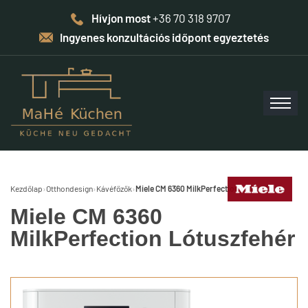
Hívjon most
+36 70 318 9707
Ingyenes konzultációs időpont egyeztetés
Kezdőlap
›
Otthondesign
›
Kávéfőzők
›
Miele CM 6360 MilkPerfection Lótuszfehér
Miele CM 6360
MilkPerfection Lótuszfehér