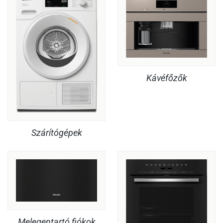
Kávéfőzők
Szárítógépek
Melegentartó fiókok