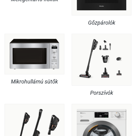
Gőzpárolók
Mikrohullámú sütők
Porszívók