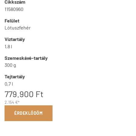
Cikkszám
11580960
Felület
Lótuszfehér
Víztartály
1,8 l
Szemeskávé-tartály
300 g
Tejtartály
0,7 l
779.900 Ft
2.154 €*
ÉRDEKLŐDÖM