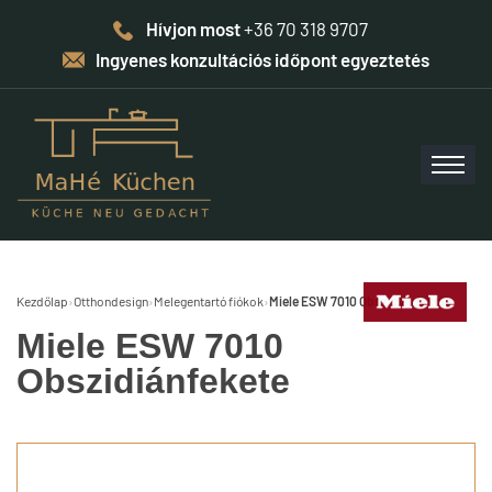
Hívjon most
+36 70 318 9707
Ingyenes konzultációs időpont egyeztetés
Kezdőlap
›
Otthondesign
›
Melegentartó fiókok
›
Miele ESW 7010 Obszidiánfekete
Miele ESW 7010
Obszidiánfekete