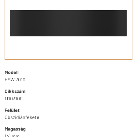
Modell
ESW 7010
Cikkszám
11103100
Felület
Obszidiánfekete
Magasság
141 mm