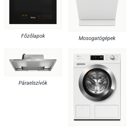
Főzőlapok
Mosogatógépek
Páraelszívók