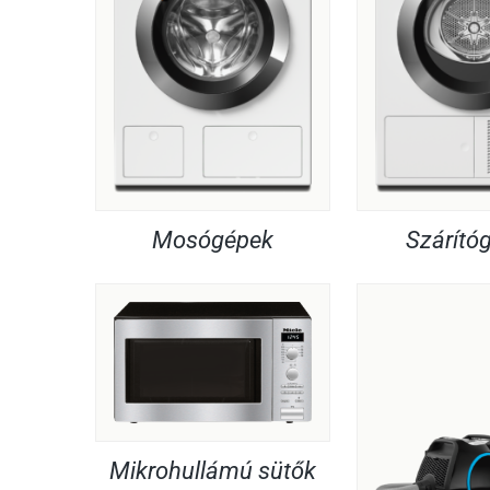
Mosógépek
Szárító
Mikrohullámú sütők