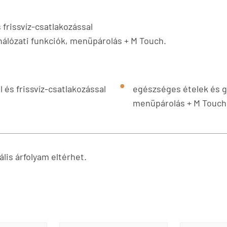
rissvíz-csatlakozással
hálózati funkciók, menüpárolás + M Touch.
és frissvíz-csatlakozással
egészséges ételek és gy
menüpárolás + M Touch
lis árfolyam eltérhet.