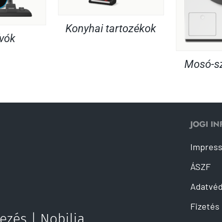
Konyhai tartozékok
ívók
Mosó-sz
JOGI I
Impres
ÁSZF
Adatvé
Fizetés 
ezés | Nobilia