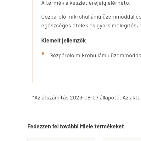
A termék a készlet erejéig elérheto.
Gőzpároló mikrohullámú üzemmóddal és f
egészséges ételek és gyors melegítés, 
Kiemelt jellemzők
Gőzpároló mikrohullámú üzemmóddal 
*Az átszámítás 2026-08-07 állapotú. Az aktuá
Fedezzen fel további Miele termékeket