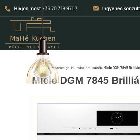
Hívjon most
+36 70 318 9707
Ingyenes konzul
Kezdőlap
›
Otthondesign
›
Mikrohullámú sütők
›
Miele DGM 7845 Brilliá
Miele DGM 7845 Brilliá