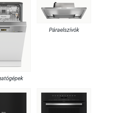
Páraelszívók
atógépek