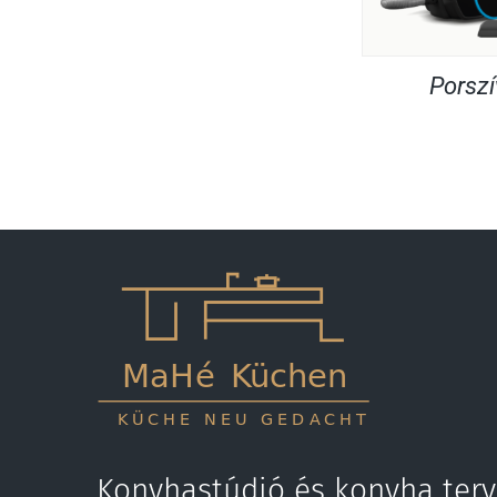
Porsz
Konyhastúdió és konyha terv