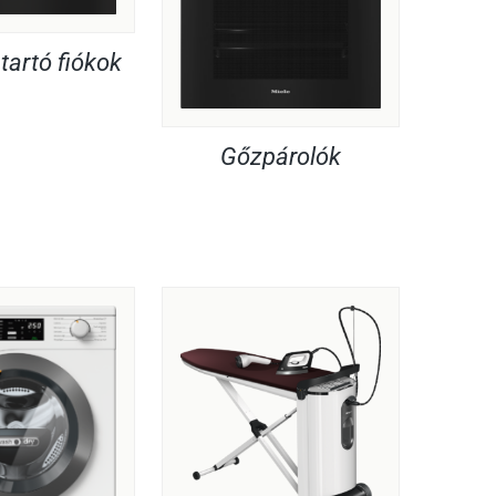
artó fiókok
Gőzpárolók