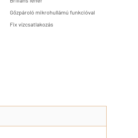
Briliáns fehér
Gőzpároló mikrohullámú funkcióval
Fix vízcsatlakozás