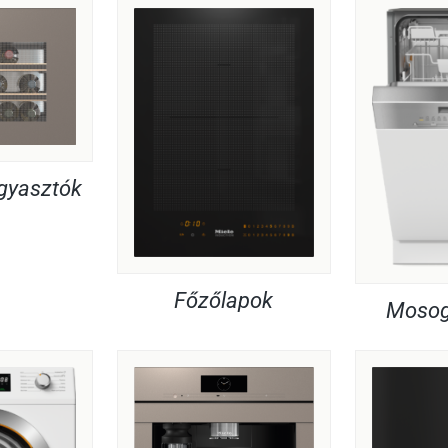
agyasztók
Főzőlapok
Mosog