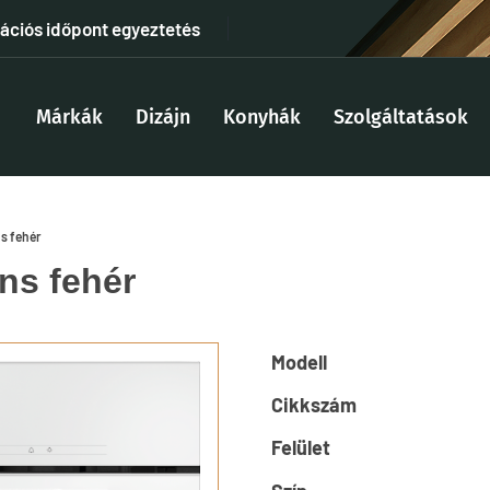
tációs időpont egyeztetés
Márkák
Dizájn
Konyhák
Szolgáltatások
ns fehér
ns fehér
Modell
Cikkszám
Felület