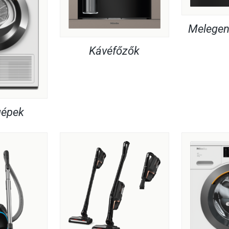
Melegent
Kávéfőzők
gépek