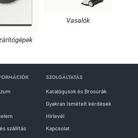
Vasalók
árítógépek
NFORMÁCIÓK
SZOLGÁLTATÁS
szum
Katalógusok és Brosúrák
Gyakran ismételt kérdések
delem
Hírlevél
és szállítás
Kapcsolat