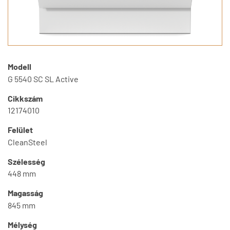
Modell
G 5540 SC SL Active
Cikkszám
12174010
Felület
CleanSteel
Szélesség
448 mm
Magasság
845 mm
Mélység