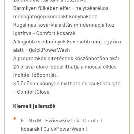
Bármilyen fülkében elfér – helytakarékos
mosogatógép kompakt konyhákhoz
Rugalmas kosárkialakítás mindennapjaihoz
igazítva – Comfort kosarak
A legjobb eredmények kevesebb mint egy óra
alatt − QuickPowerWash
A programkésleltetésnek köszönhetően akár
24 órával előre isbeállíthatja a mosási ciklus
indítási időpontját.
Különösen könnyen nyitható és csukható ajtó
− ComfortClose
Kiemelt jellemzők
E I 45 dB I Evőeszközfiók I Comfort
kosarak I QuickPowerWash I