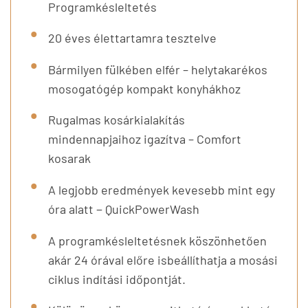
Programkésleltetés
20 éves élettartamra tesztelve
Bármilyen fülkében elfér – helytakarékos
mosogatógép kompakt konyhákhoz
Rugalmas kosárkialakítás
mindennapjaihoz igazítva – Comfort
kosarak
A legjobb eredmények kevesebb mint egy
óra alatt − QuickPowerWash
A programkésleltetésnek köszönhetően
akár 24 órával előre isbeállíthatja a mosási
ciklus indítási időpontját.