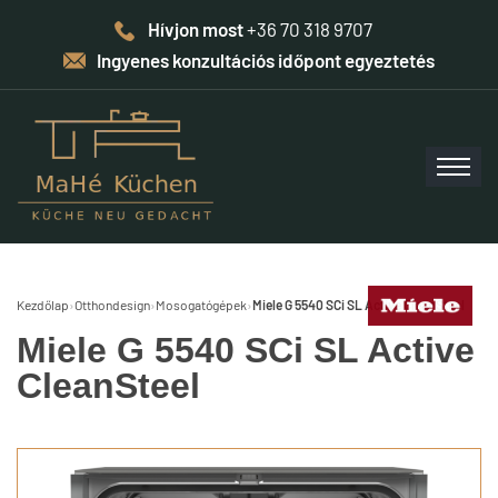
Hívjon most
+36 70 318 9707
Ingyenes konzultációs időpont egyeztetés
Kezdőlap
›
Otthondesign
›
Mosogatógépek
›
Miele G 5540 SCi SL Active CleanSteel
Miele G 5540 SCi SL Active
CleanSteel