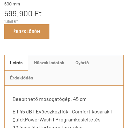
600 mm
599.900 Ft
1.656 €*
ÉRDEKLŐDÖM
Leírás
Műszaki adatok
Gyártó
Érdeklődés
Beépíthető mosogatógép, 45 cm
E I 45 dB I Evőeszközfiók I Comfort kosarak I
QuickPowerWash I Programkésleltetés
20 éves élettartamra tesztelve