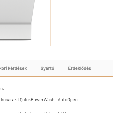
kori kérdések
Gyártó
Érdeklődés
m,
rt kosarak I QuickPowerWash I AutoOpen