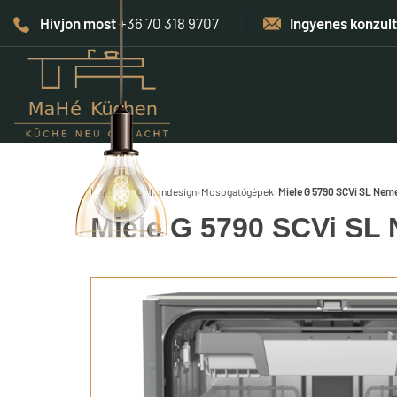
Hívjon most
+36 70 318 9707
Ingyenes konzul
Kezdőlap
›
Otthondesign
›
Mosogatógépek
›
Miele G 5790 SCVi SL Nem
Miele G 5790 SCVi SL