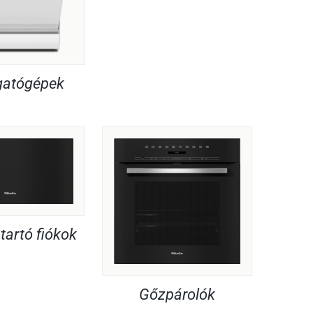
atógépek
artó fiókok
Gőzpárolók