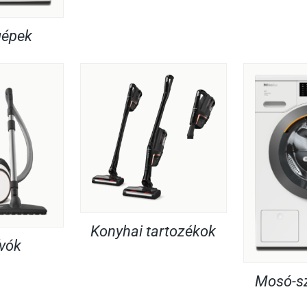
gépek
Konyhai tartozékok
ívók
Mosó-sz