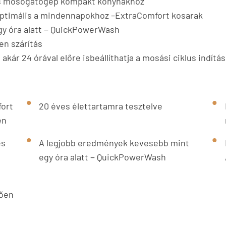
kos mosogatógép kompakt konyhákhoz
ptimális a mindennapokhoz –ExtraComfort kosarak
y óra alatt − QuickPowerWash
en szárítás
r 24 órával előre isbeállíthatja a mosási ciklus indítás
fort
20 éves élettartamra tesztelve
en
és
A legjobb eredmények kevesebb mint
egy óra alatt − QuickPowerWash
tően