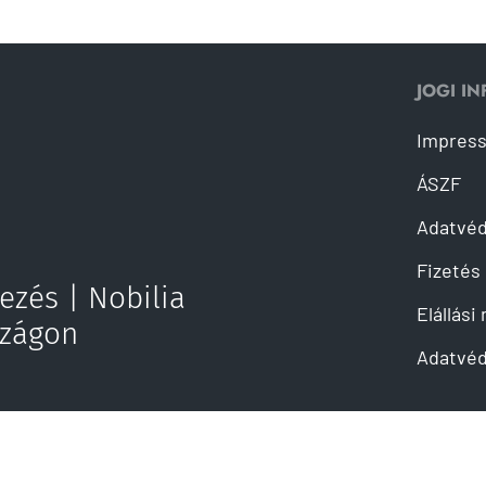
JOGI I
Impres
ÁSZF
Adatvé
Fizetés 
ezés | Nobilia
Elállási
szágon
Adatvéd
 küldése