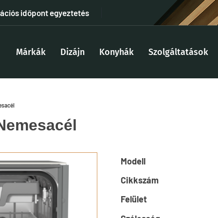
tációs időpont egyeztetés
Márkák
Dizájn
Konyhák
Szolgáltatások
esacél
 Nemesacél
Modell
Cikkszám
Felület