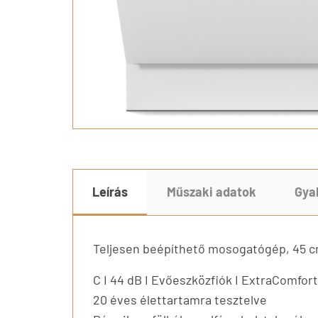
Leírás
Műszaki adatok
Gya
Teljesen beépíthető mosogatógép, 45 c
C I 44 dB I Evőeszközfiók I ExtraComfo
20 éves élettartamra tesztelve