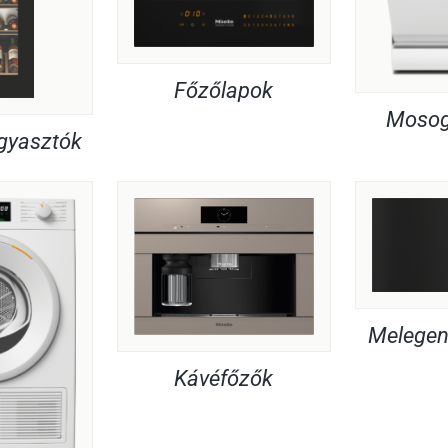
Főzőlapok
Mosog
agyasztók
Melegent
Kávéfőzők