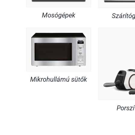
Mosógépek
Szárító
Mikrohullámú sütők
Porsz