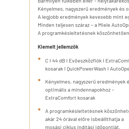
Bármilyen fülkében elfér – helytakaré
Kényelmes, nagyszerű eredmények és o
A legjobb eredmények kevesebb mint eg
Minden teljesen száraz − a Miele AutoOp
A programkésleltetésnek köszönhetően aká
Kiemelt jellemzők
C I 44 dB I Evőeszközfiók I ExtraCom
kosarak I QuickPowerWash I AutoOp
Kényelmes, nagyszerű eredmények 
optimális a mindennapokhoz –
ExtraComfort kosarak
A programkésleltetésnek köszönhe
akár 24 órával előre isbeállíthatja a
mosási ciklus indítási időpontját.