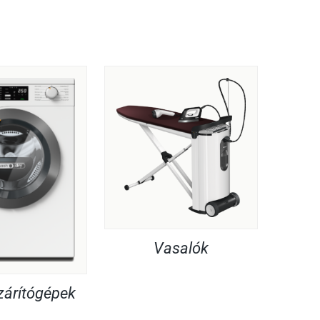
Vasalók
árítógépek