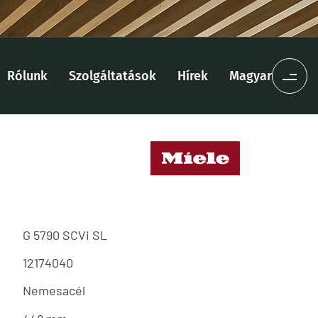
Rólunk
Szolgáltatások
Hírek
Magyar
G 5790 SCVi SL
12174040
Nemesacél