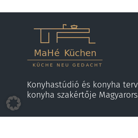
Konyhastúdió és konyha terv
konyha szakértője Magyaror
Hívjon most
E-mail