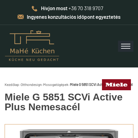
Hívjon most
+36 70 318 9707
Ingyenes konzultációs időpont egyeztetés
Kezdőlap
›
Otthondesign
›
Mosogatógépek
›
Miele G 5851 SCVi Active Plus Nemesacél
Miele G 5851 SCVi Active
Plus Nemesacél