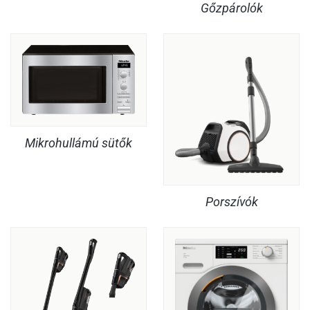
Gőzpárolók
Mikrohullámú sütők
Porszívók