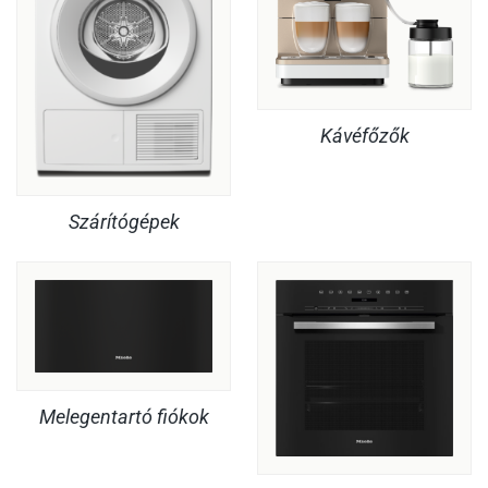
Kávéfőzők
Szárítógépek
Melegentartó fiókok