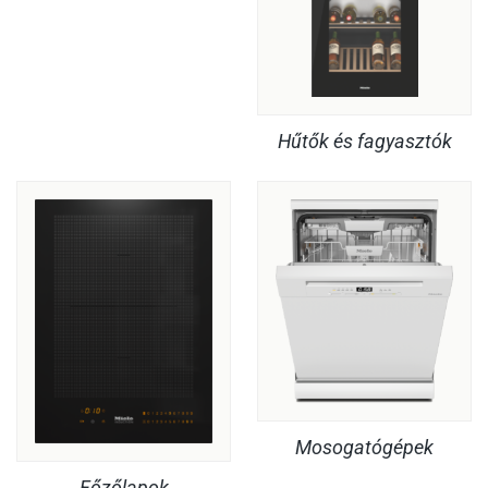
Hűtők és fagyasztók
Mosogatógépek
Főzőlapok