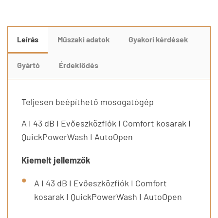
Leírás
Műszaki adatok
Gyakori kérdések
Gyártó
Érdeklődés
Teljesen beépíthető mosogatógép
A I 43 dB I Evőeszközfiók I Comfort kosarak I
QuickPowerWash I AutoOpen
Kiemelt jellemzők
A I 43 dB I Evőeszközfiók I Comfort
kosarak I QuickPowerWash I AutoOpen