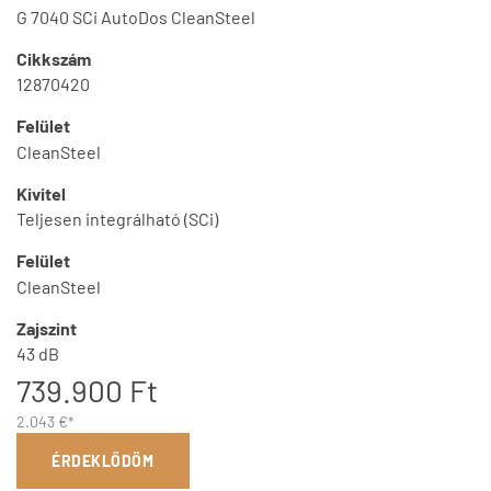
G 7040 SCi AutoDos CleanSteel
Cikkszám
12870420
Felület
CleanSteel
Kivitel
Teljesen integrálható (SCi)
Felület
CleanSteel
Zajszint
43 dB
739.900 Ft
2.043 €*
ÉRDEKLŐDÖM