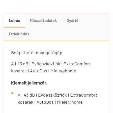
Leírás
Műszaki adatok
Gyártó
Érdeklődés
Beépíthető mosogatógép
A I 43 dB I Evőeszközfiók I ExtraComfort
kosarak I AutoDos I Miele@home
Kiemelt jellemzők
A I 43 dB I Evőeszközfiók I ExtraComfort
kosarak I AutoDos I Miele@home