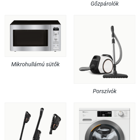
Gőzpárolók
Mikrohullámú sütők
Porszívók