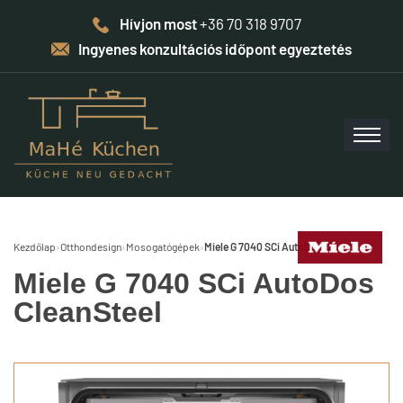
Hívjon most
+36 70 318 9707
Ingyenes konzultációs időpont egyeztetés
Kezdőlap
›
Otthondesign
›
Mosogatógépek
›
Miele G 7040 SCi AutoDos CleanSteel
Miele G 7040 SCi AutoDos
CleanSteel