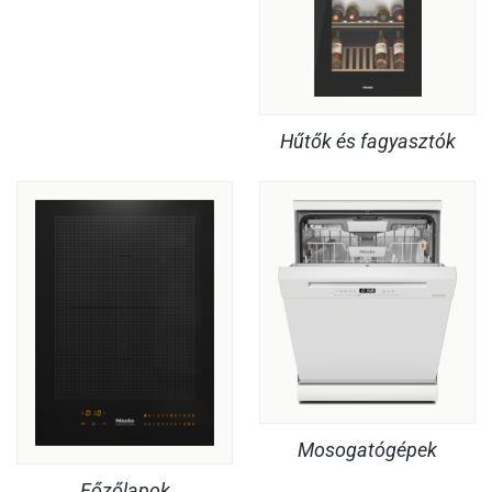
Hűtők és fagyasztók
Mosogatógépek
Főzőlapok