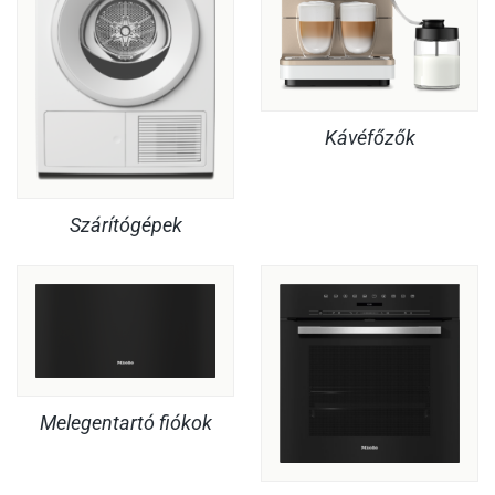
Kávéfőzők
Szárítógépek
Melegentartó fiókok