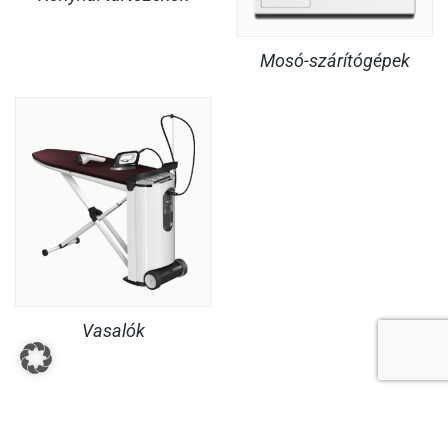
Mosó-szárítógépek
Vasalók