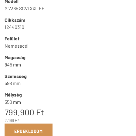
Modell
G 7385 SCVi XXL FF
Cikkszám
12440310
Felület
Nemesacél
Magasság
845 mm
Szélesség
598 mm
Mélység
550 mm
799.900 Ft
2.199 €*
ÉRDEKLŐDÖM