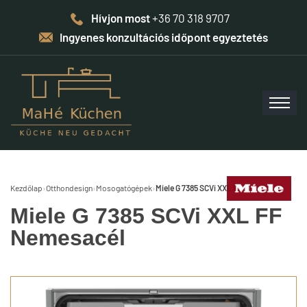
Hívjon most
+36 70 318 9707
Ingyenes konzultációs időpont egyeztetés
Kezdőlap
›
Otthondesign
›
Mosogatógépek
›
Miele G 7385 SCVi XXL FF Nemesacél
Miele G 7385 SCVi XXL FF
Nemesacél