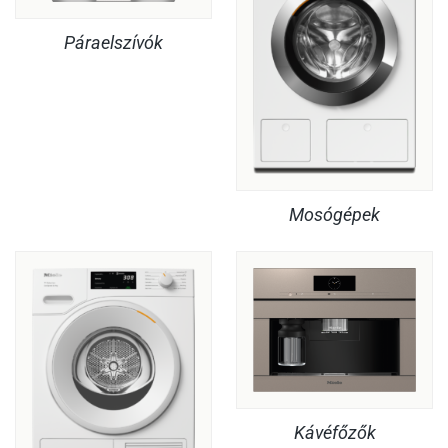
Páraelszívók
Mosógépek
Kávéfőzők