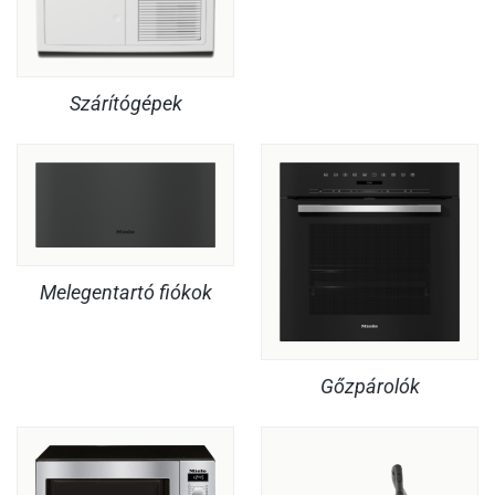
Szárítógépek
Melegentartó fiókok
Gőzpárolók