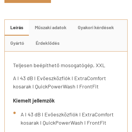
Leírás
Műszaki adatok
Gyakori kérdések
Gyártó
Érdeklődés
Teljesen beépíthető mosogatógép, XXL
A I 43 dB I Evőeszközfiók I ExtraComfort
kosarak I QuickPowerWash I FrontFit
Kiemelt jellemzők
A I 43 dB I Evőeszközfiók I ExtraComfort
kosarak I QuickPowerWash I FrontFit