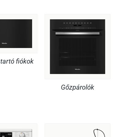
artó fiókok
Gőzpárolók