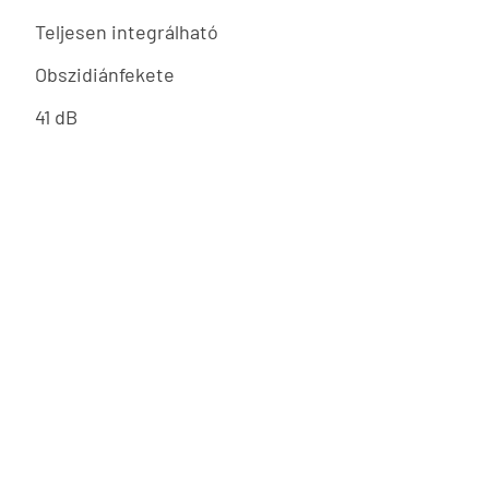
Teljesen integrálható
Obszidiánfekete
41 dB