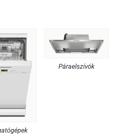
Páraelszívók
atógépek