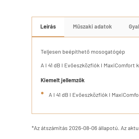
Leírás
Műszaki adatok
Gya
Teljesen beépíthető mosogatógép
A I 41 dB I Evőeszközfiók I MaxiComfort 
Kiemelt jellemzők
A I 41 dB I Evőeszközfiók I MaxiComfo
*Az átszámítás 2026-08-06 állapotú. Az aktuá