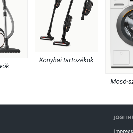
Konyhai tartozékok
ívók
Mosó-sz
JOGI I
Impres