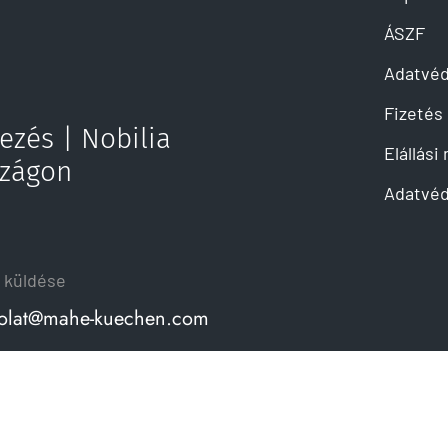
ÁSZF
Adatvé
Fizetés 
ezés | Nobilia
Elállási
szágon
Adatvéd
 küldése
olat@mahe-kuechen.com
© Copyright MaheKüchen 2026. All rights reserved.