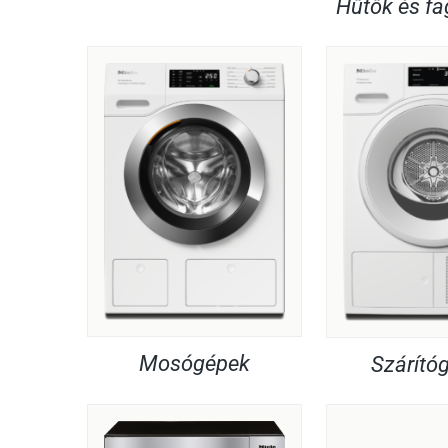
Hűtők és f
Mosógépek
Szárító