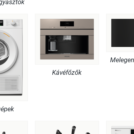
agyasztók
Melegent
Kávéfőzők
gépek