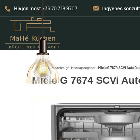
Hívjon most
+36 70 318 9707
Ingyenes konzul
Kezdőlap
›
Otthondesign
›
Mosogatógépek
›
Miele G 7674 SCVi AutoDos
Miele G 7674 SCVi Aut