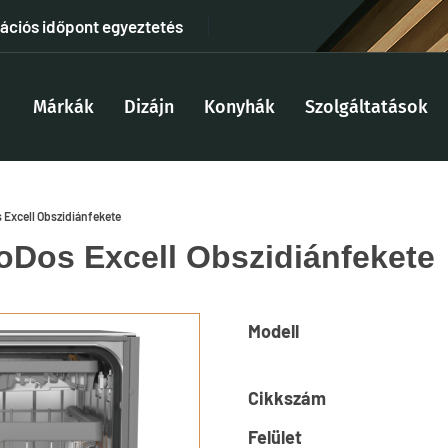
tációs időpont egyeztetés
Márkák
Dizájn
Konyhák
Szolgáltatások
 Excell Obszidiánfekete
oDos Excell Obszidiánfekete
Modell
Cikkszám
Felület