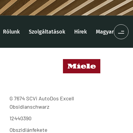
Rólunk
Szolgáltatások
Hírek
Magyar
G 7674 SCVi AutoDos Excell
Obsidianschwarz
12440390
Obszidiánfekete