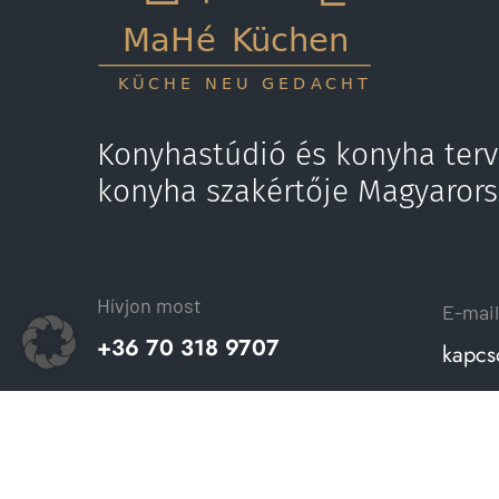
Konyhastúdió és konyha terv
konyha szakértője Magyaror
Hívjon most
E-mail
+36 70 318 9707
kapcs