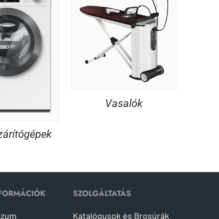
Vasalók
árítógépek
NFORMÁCIÓK
SZOLGÁLTATÁS
szum
Katalógusok és Brosúrák