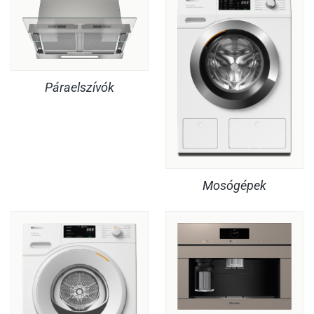
Páraelszívók
Mosógépek