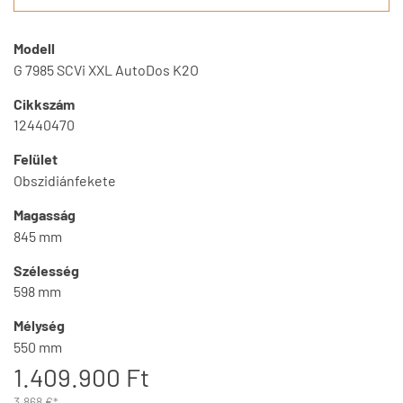
Modell
G 7985 SCVi XXL AutoDos K2O
Cikkszám
12440470
Felület
Obszidiánfekete
Magasság
845 mm
Szélesség
598 mm
Mélység
550 mm
1.409.900 Ft
3.868 €*