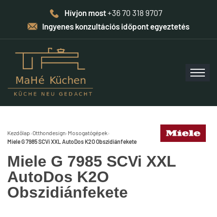
Hívjon most
+36 70 318 9707
Ingyenes konzultációs időpont egyeztetés
Kezdőlap
›
Otthondesign
›
Mosogatógépek
›
Miele G 7985 SCVi XXL AutoDos K2O Obszidiánfekete
Miele G 7985 SCVi XXL
AutoDos K2O
Obszidiánfekete