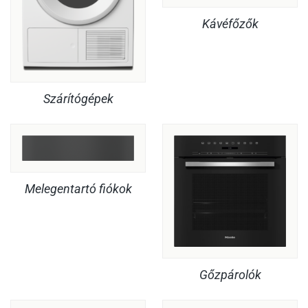
Kávéfőzők
Szárítógépek
Melegentartó fiókok
Gőzpárolók