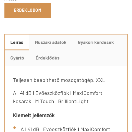
ÉRDEKLŐDÖM
Leírás
Műszaki adatok
Gyakori kérdések
Gyártó
Érdeklődés
Teljesen beépíthető mosogatógép, XXL
A I 41 dB I Evőeszközfiók I MaxiComfort
kosarak I M Touch I BrilliantLight
Kiemelt jellemzők
A I 41 dB I Evőeszközfiók I MaxiComfort