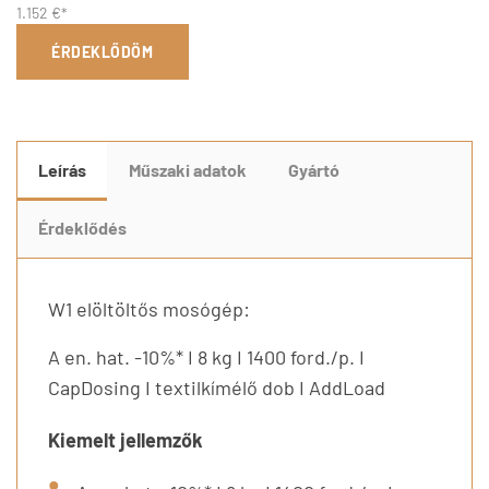
1.152 €*
ÉRDEKLŐDÖM
Leírás
Műszaki adatok
Gyártó
Érdeklődés
W1 elöltöltős mosógép:
A en. hat. -10%* I 8 kg I 1400 ford./p. I
CapDosing I textilkímélő dob I AddLoad
Kiemelt jellemzők