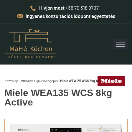
Hívjon most
+36 70 318 9707
Ingyenes konzultációs időpont egyeztetés
Kezdőlap
›
Otthondesign
›
Mosógépek
›
Miele WEA135 WCS 8kg Active
Miele WEA135 WCS 8kg
Active