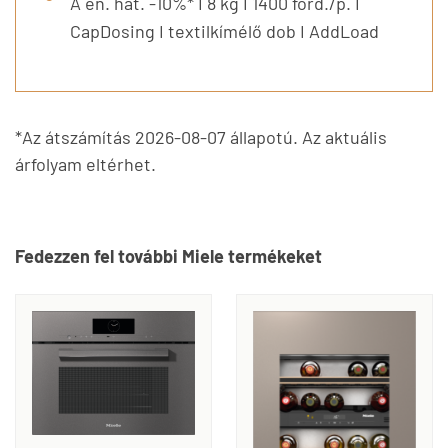
A en. hat. -10%* I 8 kg I 1400 ford./p. I
CapDosing I textilkímélő dob I AddLoad
*Az átszámítás 2026-08-07 állapotú. Az aktuális
árfolyam eltérhet.
Fedezzen fel további Miele termékeket