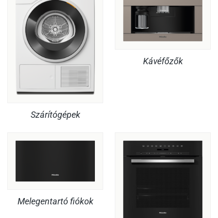
Kávéfőzők
Szárítógépek
Melegentartó fiókok