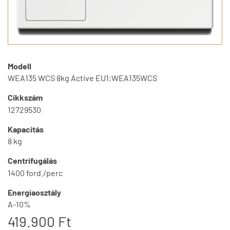
Modell
WEA135 WCS 8kg Active EU1;WEA135WCS
Cikkszám
12729530
Kapacitás
8 kg
Centrifugálás
1400 ford./perc
Energiaosztály
A-10%
419.900 Ft