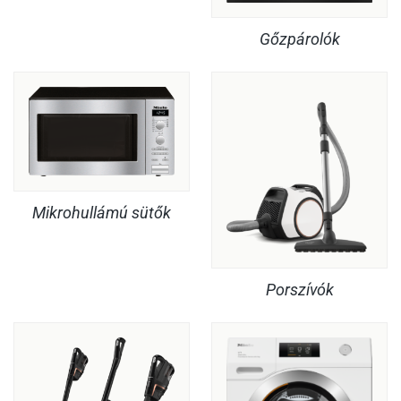
Gőzpárolók
Mikrohullámú sütők
Porszívók