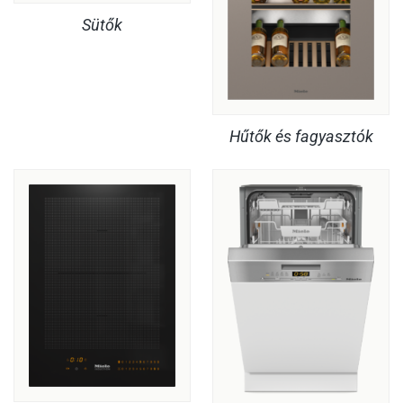
Sütők
Hűtők és fagyasztók