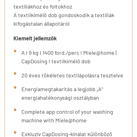
textíliákhoz és foltokhoz
A textilkímélő dob gondoskodik a textíliák
kifogástalan állapotáról
Kiemelt jellemzők
A I 9 kg I 1400 ford./perc I Miele@home |
CapDosing I textilkímélő dob
20 éves tökéletes textilápolásra tesztelve
Energiamegtakarítás a legjobb „A“
energiahatékonysági osztályban
Complete app control of your washing
machine with Miele@home
Exkluzív CapDosing-kínálat különböző