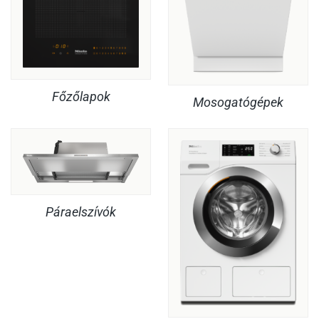
Főzőlapok
Mosogatógépek
Páraelszívók