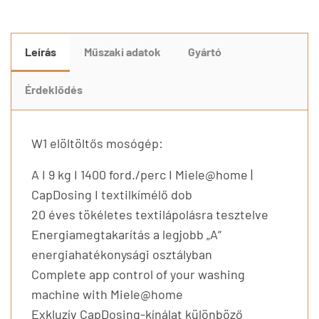
Leírás
Műszaki adatok
Gyártó
Érdeklődés
W1 elöltöltős mosógép:
A I 9 kg I 1400 ford./perc I Miele@home |
CapDosing I textilkímélő dob
20 éves tökéletes textilápolásra tesztelve
Energiamegtakarítás a legjobb „A“
energiahatékonysági osztályban
Complete app control of your washing
machine with Miele@home
Exkluzív CapDosing-kínálat különböző