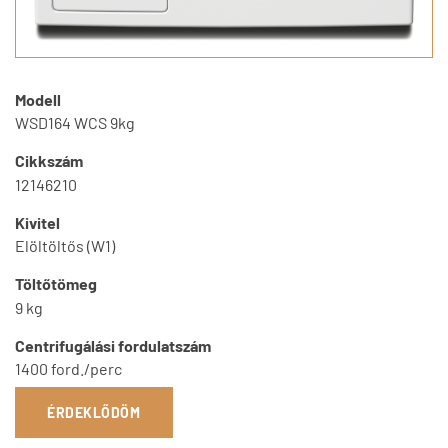
Modell
WSD164 WCS 9kg
Cikkszám
12146210
Kivitel
Elöltöltős (W1)
Töltőtömeg
9 kg
Centrifugálási fordulatszám
1400 ford./perc
ÉRDEKLŐDÖM