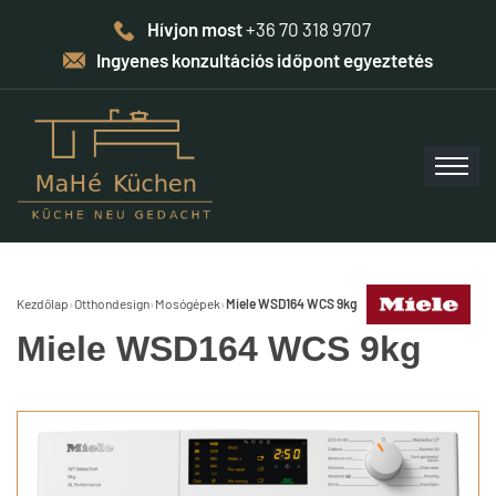
Hívjon most
+36 70 318 9707
Ingyenes konzultációs időpont egyeztetés
Kezdőlap
›
Otthondesign
›
Mosógépek
›
Miele WSD164 WCS 9kg
Miele WSD164 WCS 9kg