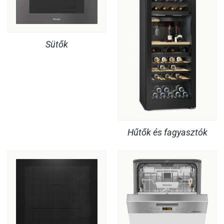
Sütők
Hűtők és fagyasztók