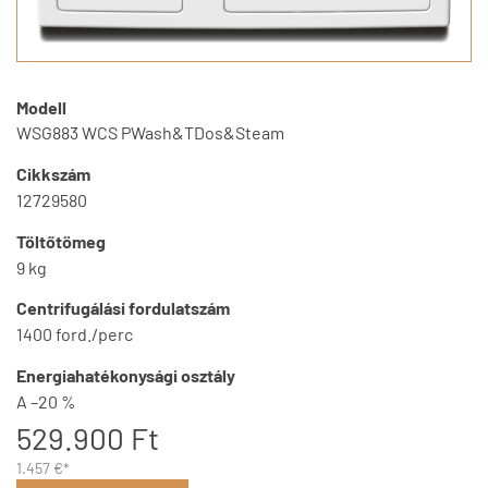
Modell
WSG883 WCS PWash&TDos&Steam
Cikkszám
12729580
Töltőtömeg
9 kg
Centrifugálási fordulatszám
1400 ford./perc
Energiahatékonysági osztály
A –20 %
529.900 Ft
1.457 €*