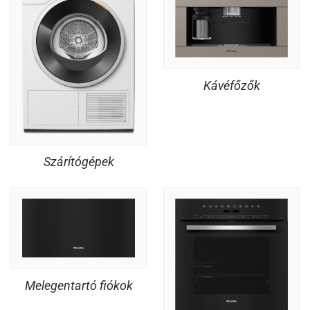
Kávéfőzők
Szárítógépek
Melegentartó fiókok