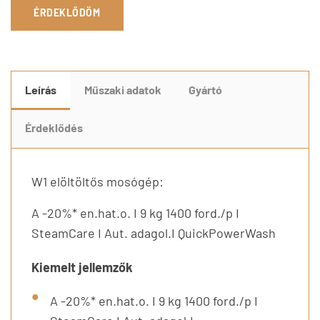
ÉRDEKLŐDÖM
Leírás
Műszaki adatok
Gyártó
Érdeklődés
W1 elöltöltős mosógép:
A -20%* en.hat.o. I 9 kg 1400 ford./p I
SteamCare I Aut. adagol.I QuickPowerWash
Kiemelt jellemzők
A -20%* en.hat.o. I 9 kg 1400 ford./p I