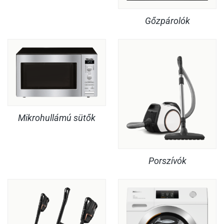
Gőzpárolók
Mikrohullámú sütők
Porszívók