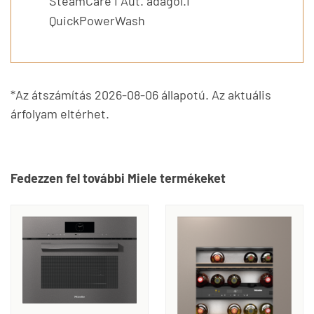
SteamCare I Aut. adagol.I
QuickPowerWash
*Az átszámítás 2026-08-06 állapotú. Az aktuális
árfolyam eltérhet.
Fedezzen fel további Miele termékeket