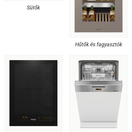
Sütők
Hűtők és fagyasztók