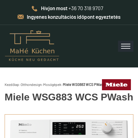
Hívjon most
+36 70 318 9707
Ingyenes konzultációs időpont egyeztetés
Kezdőlap
›
Otthondesign
›
Mosógépek
›
Miele WSG883 WCS PWash
Miele WSG883 WCS PWash