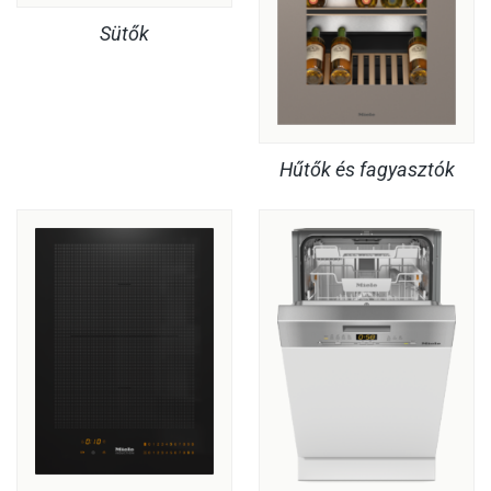
Sütők
Hűtők és fagyasztók