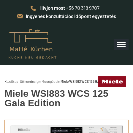
Hívjon most
+36 70 318 9707
Ingyenes konzultációs időpont egyeztetés
Kezdőlap
›
Otthondesign
›
Mosógépek
›
Miele WSI883 WCS 125 Gala Edition
Miele WSI883 WCS 125
Gala Edition