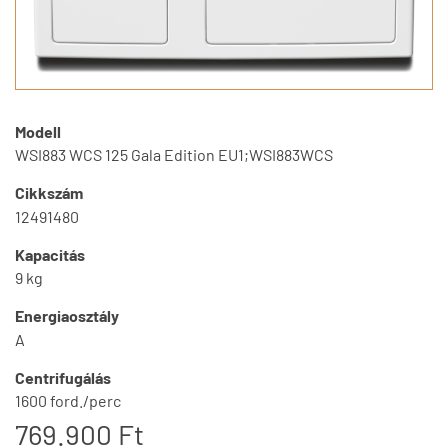
Modell
WSI883 WCS 125 Gala Edition EU1;WSI883WCS
Cikkszám
12491480
Kapacitás
9 kg
Energiaosztály
A
Centrifugálás
1600 ford./perc
769.900 Ft