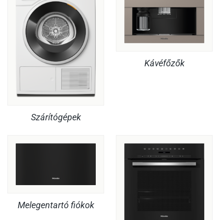
Kávéfőzők
Szárítógépek
Melegentartó fiókok