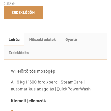
2.112 €*
ÉRDEKLŐDÖM
Leírás
Műszaki adatok
Gyártó
Érdeklődés
W1 elöltöltős mosógép:
A I 9 kg I 1600 ford./perc I SteamCare |
automatikus adagolás | QuickPowerWash
Kiemelt jellemzők