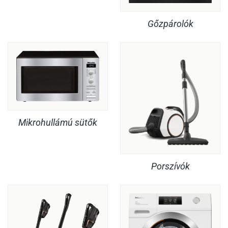
Gőzpárolók
Mikrohullámú sütők
Porszívók