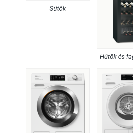
Sütők
Hűtők és f