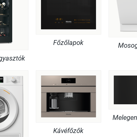
Főzőlapok
Mosog
agyasztók
Melegent
Kávéfőzők