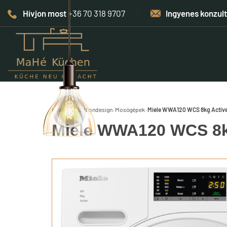
Hívjon most
+36 70 318 9707
Ingyenes konzul
Kezdőlap
›
Otthondesign
›
Mosógépek
›
Miele WWA120 WCS 8kg Activ
Miele WWA120 WCS 8k