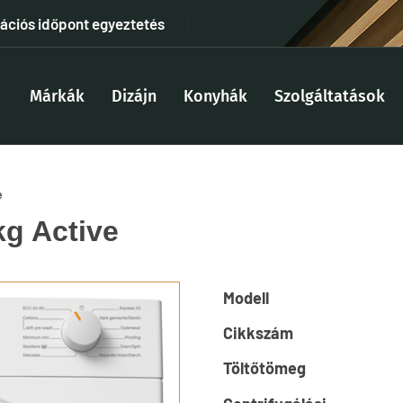
tációs időpont egyeztetés
Márkák
Dizájn
Konyhák
Szolgáltatások
e
g Active
Modell
Cikkszám
Töltőtömeg