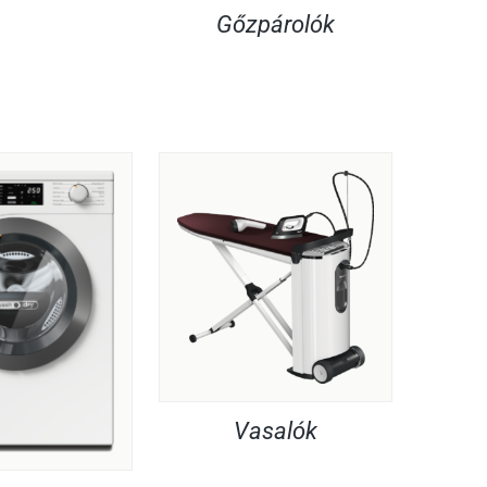
Gőzpárolók
Vasalók