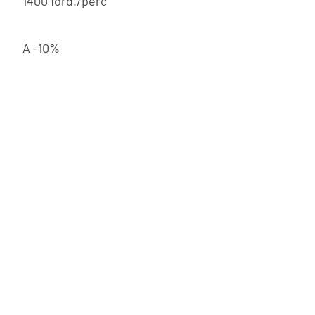
1400 ford./perc
A -10%