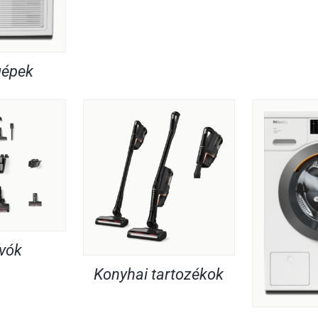
gépek
ívók
Konyhai tartozékok