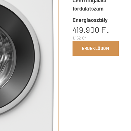
Centrifugálási
fordulatszám
Energiaosztály
419.900 Ft
1.152 €*
ÉRDEKLŐDÖM