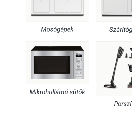
Mosógépek
Szárító
Mikrohullámú sütők
Porsz