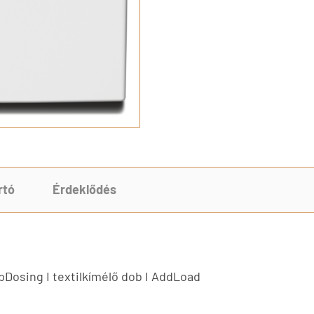
rtó
Érdeklődés
CapDosing I textilkímélő dob I AddLoad