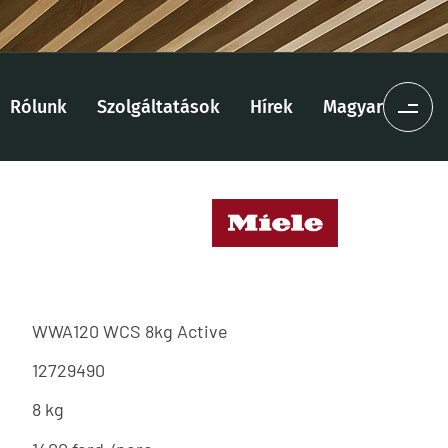
Rólunk
Szolgáltatások
Hírek
Magyar
WWA120 WCS 8kg Active
12729490
8 kg