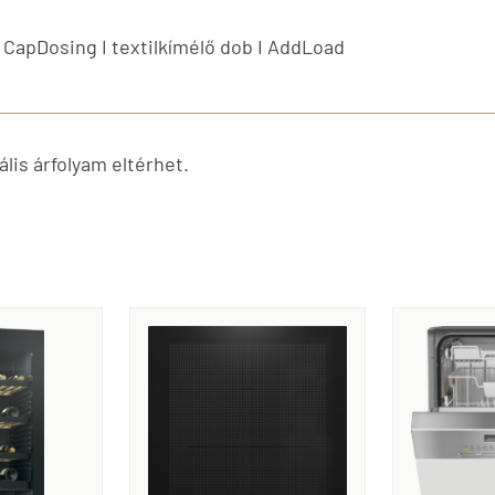
. I CapDosing I textilkímélő dob I AddLoad
lis árfolyam eltérhet.