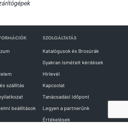
árítógépek
NFORMÁCIÓK
SZOLGÁLTATÁS
szum
Katalógusok és Brosúrák
Gyakran ismételt kérdések
delem
Hírlevél
és szállítás
Kapcsolat
 nyilatkozat
Tanácsadási időpont
elmi beállítások
Legyen a partnerünk
Értékelések