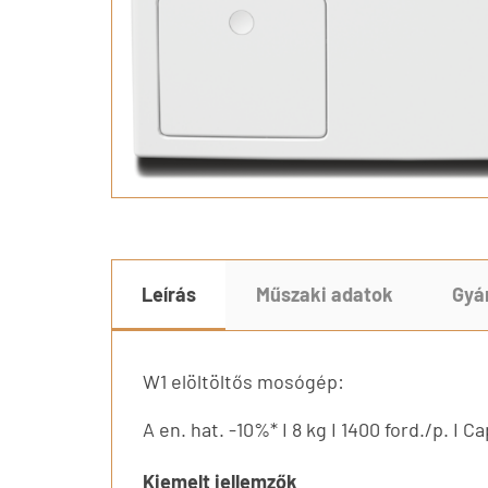
Leírás
Műszaki adatok
Gyá
W1 elöltöltős mosógép:
A en. hat. -10%* I 8 kg I 1400 ford./p. I 
Kiemelt jellemzők