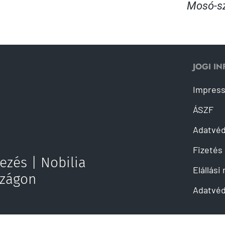
Mosó-sz
JOGI I
Impres
ÁSZF
Adatvé
Fizetés 
ezés | Nobilia
Elállási
szágon
Adatvéd