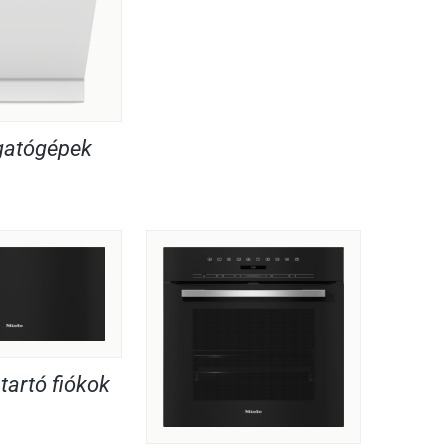
atógépek
artó fiókok