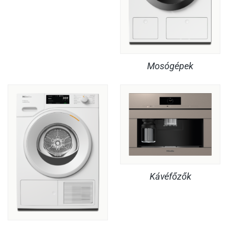
Mosógépek
Kávéfőzők