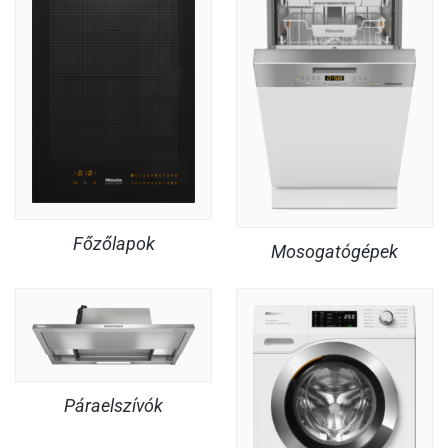
Főzőlapok
Mosogatógépek
Páraelszívók