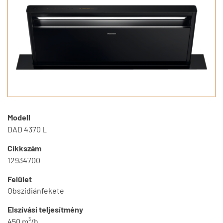
Modell
DAD 4370 L
Cikkszám
12934700
Felület
Obszidiánfekete
Elszívási teljesítmény
450 m³/h