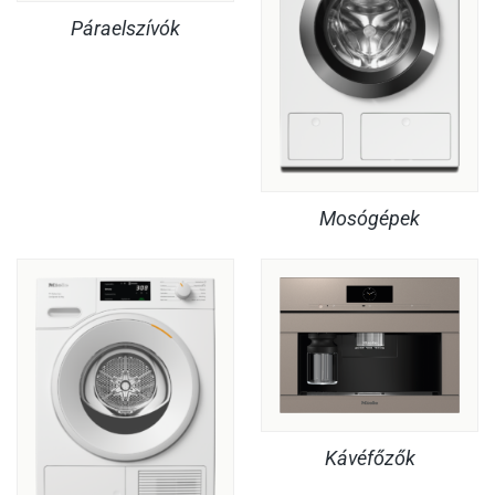
Páraelszívók
Mosógépek
Kávéfőzők