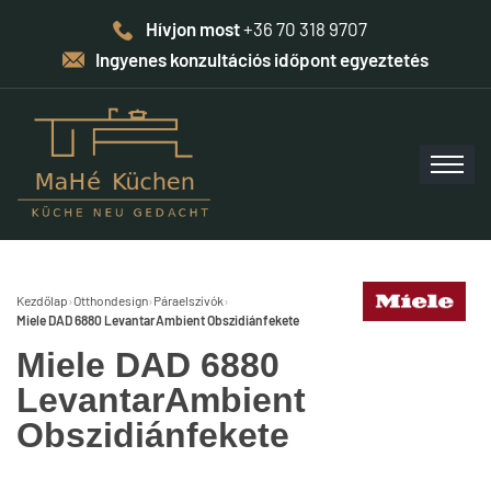
Hívjon most
+36 70 318 9707
Ingyenes konzultációs időpont egyeztetés
Kezdőlap
›
Otthondesign
›
Páraelszívók
›
Miele DAD 6880 LevantarAmbient Obszidiánfekete
Miele DAD 6880
LevantarAmbient
Obszidiánfekete