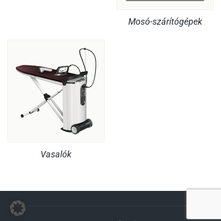
Mosó-szárítógépek
Vasalók