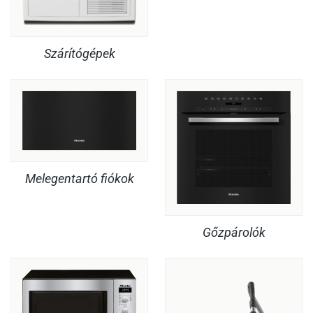
Szárítógépek
Melegentartó fiókok
Gőzpárolók