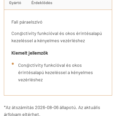
Gyártó
Érdeklődés
Fali páraelszívó
Con@ctivity funkcióval és okos érintésalapú
kezeléssel a kényelmes vezérléshez
Kiemelt jellemzők
Con@ctivity funkcióval és okos
érintésalapú kezeléssel a kényelmes
vezérléshez
*Az átszámítás 2026-08-06 állapotú. Az aktuális
árfolyam eltérhet.