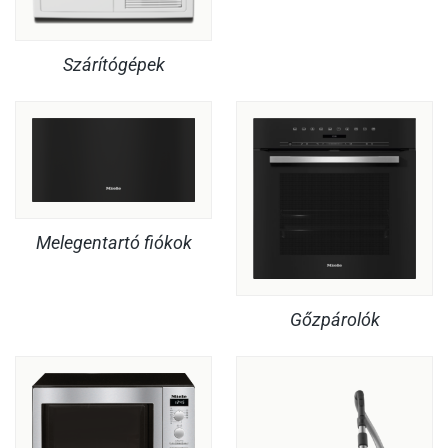
Szárítógépek
Melegentartó fiókok
Gőzpárolók