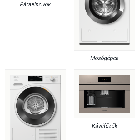
Páraelszívók
Mosógépek
Kávéfőzők