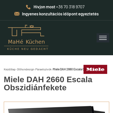
Hívjon most
+36 70 318 9707
Ingyenes konzultációs időpont egyeztetés
Kezdőlap
›
Otthondesign
›
Páraelszívók
›
Miele DAH 2660 Escala Obszidiánfekete
Miele DAH 2660 Escala
Obszidiánfekete