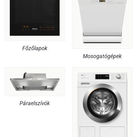
Főzőlapok
Mosogatógépek
Páraelszívók