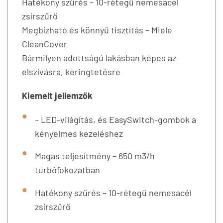
Hatékony szűrés – 10-rétegű nemesacél
zsírszűrő
Megbízható és könnyű tisztítás – Miele
CleanCover
Bármilyen adottságú lakásban képes az
elszívásra, keringtetésre
Kiemelt jellemzők
– LED-világítás, és EasySwitch-gombok a
kényelmes kezeléshez
Magas teljesítmény – 650 m3/h
turbófokozatban
Hatékony szűrés – 10-rétegű nemesacél
zsírszűrő