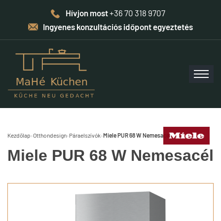
Hívjon most
+36 70 318 9707
Ingyenes konzultációs időpont egyeztetés
Kezdőlap
›
Otthondesign
›
Páraelszívók
›
Miele PUR 68 W Nemesacél
Miele PUR 68 W Nemesacél