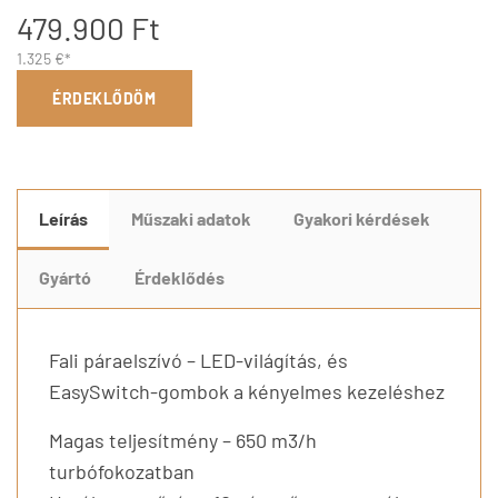
479.900 Ft
1.325 €*
ÉRDEKLŐDÖM
Leírás
Műszaki adatok
Gyakori kérdések
Gyártó
Érdeklődés
Fali páraelszívó – LED-világítás, és
EasySwitch-gombok a kényelmes kezeléshez
Magas teljesítmény – 650 m3/h
turbófokozatban