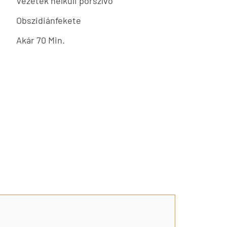
Vezeték nélküli porszívó
Obszidiánfekete
Akár 70 Min.