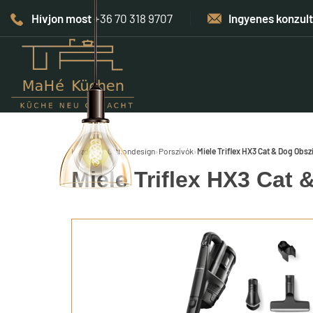
Hívjon most
+36 70 318 9707
Ingyenes konzul
Kezdőlap
›
Otthondesign
›
Porszívók
›
Miele Triflex HX3 Cat & Dog Obsz
Miele Triflex HX3 Cat