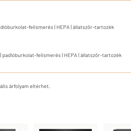
adlóburkolat-felismerés | HEPA | állatszőr-tartozék
| padlóburkolat-felismerés | HEPA | állatszőr-tartozék
lis árfolyam eltérhet.