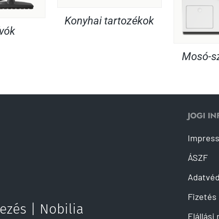
Konyhai tartozékok
ívók
Mosó-sz
JOGI I
Impres
ÁSZF
Adatvé
Fizetés 
ezés | Nobilia
Elállási