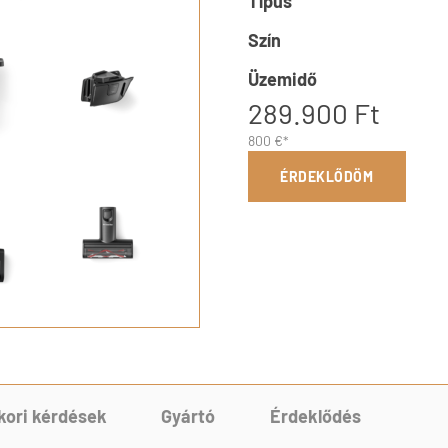
Típus
Szín
Üzemidő
289.900 Ft
800 €*
ÉRDEKLŐDÖM
kori kérdések
Gyártó
Érdeklődés