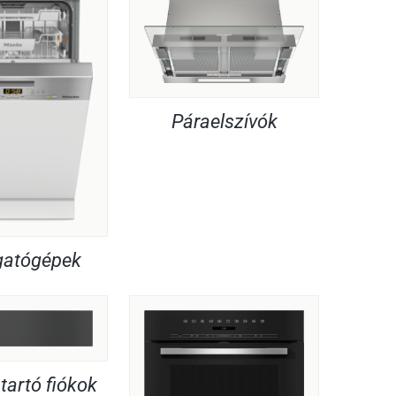
Páraelszívók
atógépek
artó fiókok