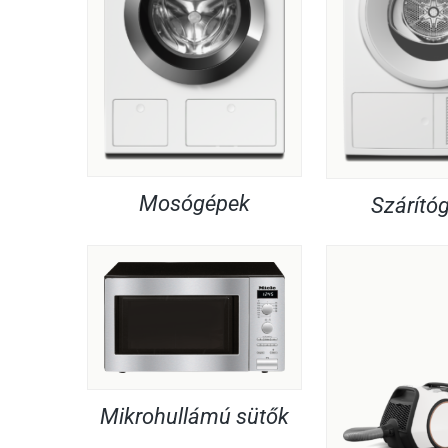
Mosógépek
Szárító
Mikrohullámú sütők