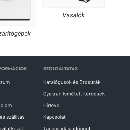
Vasalók
árítógépek
NFORMÁCIÓK
SZOLGÁLTATÁS
szum
Katalógusok és Brosúrák
Gyakran ismételt kérdések
delem
Hírlevél
és szállítás
Kapcsolat
 nyilatkozat
Tanácsadási időpont