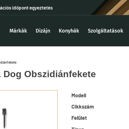
tációs időpont egyeztetés
Márkák
Dizájn
Konyhák
Szolgáltatások
idiánfekete
 & Dog Obszidiánfekete
Modell
Cikkszám
Felület