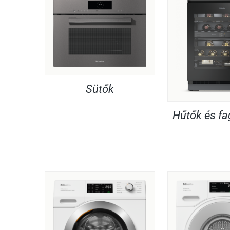
Sütők
Hűtők és f