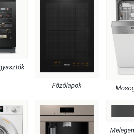
agyasztók
Főzőlapok
Mosog
Melegent