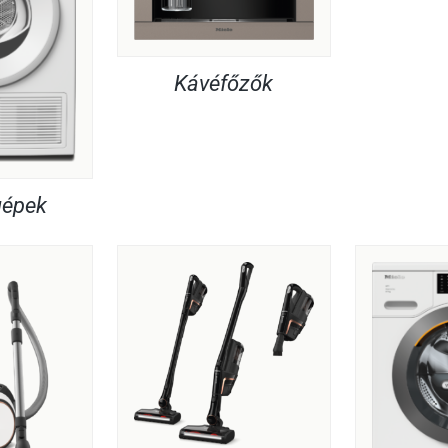
Kávéfőzők
gépek