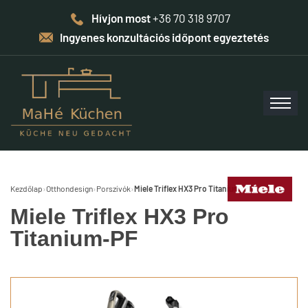
Hívjon most
+36 70 318 9707
Ingyenes konzultációs időpont egyeztetés
Kezdőlap
›
Otthondesign
›
Porszívók
›
Miele Triflex HX3 Pro Titanium-PF
Miele Triflex HX3 Pro
Titanium-PF