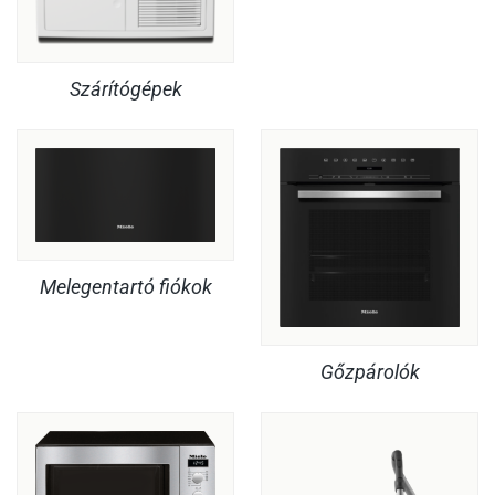
Szárítógépek
Melegentartó fiókok
Gőzpárolók