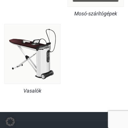
Mosó-szárítógépek
Vasalók