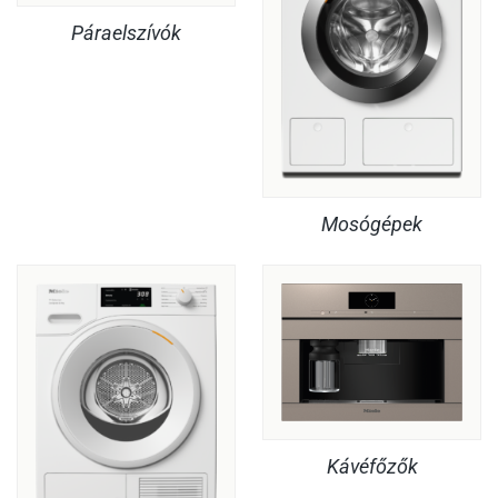
Páraelszívók
Mosógépek
Kávéfőzők