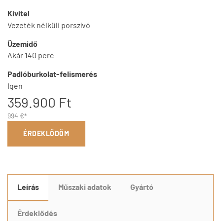
Kivitel
Vezeték nélküli porszívó
Üzemidő
Akár 140 perc
Padlóburkolat-felismerés
Igen
359.900 Ft
994 €*
ÉRDEKLŐDÖM
Leírás
Műszaki adatok
Gyártó
Érdeklődés